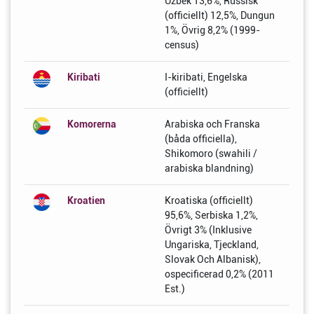
Uzbek 13,6%, Russisk
(officiellt) 12,5%, Dungun
1%, Övrig 8,2% (1999-
census)
Kiribati
I-kiribati, Engelska
(officiellt)
Komorerna
Arabiska och Franska
(båda officiella),
Shikomoro (swahili /
arabiska blandning)
Kroatien
Kroatiska (officiellt)
95,6%, Serbiska 1,2%,
Övrigt 3% (Inklusive
Ungariska, Tjeckland,
Slovak Och Albanisk),
ospecificerad 0,2% (2011
Est.)