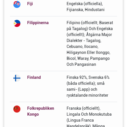
Fiji
Engelska (officiella),
Fijianska, Hindustani
Filippinerna
Filipino (officiellt; Baserat
på Tagalog) Och Engelska
(officiellt); Åtgärna Major
Dialekter - Tagalog,
Cebuano, Ilocano,
Hiligaynon Eller Ilonggo,
Bicol, Waray, Pampango
Och Pangasinan
Finland
Finska 92%, Svenska 6%
(båda officiella); små
sami- (Lapp) och
rysktalande minoriteter
Folkrepubliken
Franska (officiellt),
Kongo
Lingala Och Monokutuba
(Lingua Franca
Handelspråk), Många