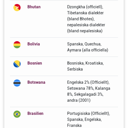
Bhutan
Dzongkha (officiell),
Tibetanska dialekter
(bland Bhotes),
nepalesiska dialekter
(bland nepalesiska)
Bolivia
Spanska, Quechua,
Aymara (alla officiella)
Bosnien
Bosniska, Kroatiska,
Serbiska
Botswana
Engelska 2% (Officiellt),
Setswana 78%, Kalanga
8%, Sekgalagadi 3%,
andra (2001)
Brasilien
Portugisiska (Officiellt),
Spanska, Engelska,
Franska