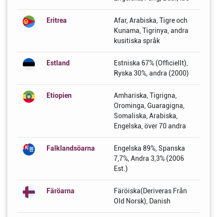
Eritrea
Afar, Arabiska, Tigre och
Kunama, Tigrinya, andra
kusitiska språk
Estland
Estniska 67% (Officiellt),
Ryska 30%, andra (2000)
Etiopien
Amhariska, Tigrigna,
Orominga, Guaragigna,
Somaliska, Arabiska,
Engelska, över 70 andra
Falklandsöarna
Engelska 89%, Spanska
7,7%, Andra 3,3% (2006
Est.)
Färöarna
Färöiska(Deriveras Från
Old Norsk), Danish