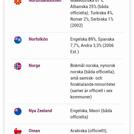
Nordmakedonien
Makedonska 67%,
Albanska 25% (båda
officiella); Turkiska 4%,
Romer 2%, Serbiska 1%
(2002)
Norfolkön
Engelska 89%, Spanska
7,7%, Andra 3,3% (2006
Est.)
Norge
Bokmål norska, nynorsk
norska (båda officiella);
små samisk- och
finsktalande minoriteter
(samer är officiell i sex
kommuner)
Nya Zeeland
Engelska, Maori (båda
officiella)
Oman
Arabiska (officiellt),