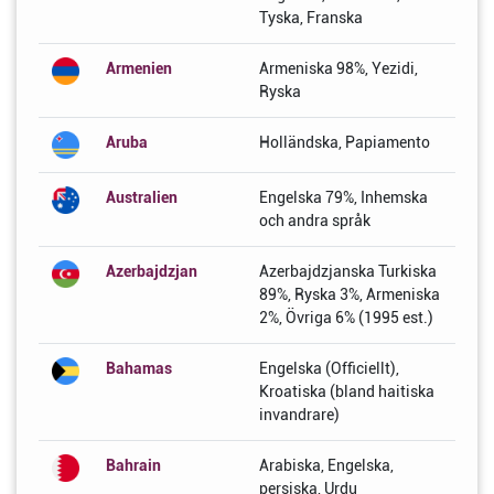
Tyska, Franska
Armenien
Armeniska 98%, Yezidi,
Ryska
Aruba
Holländska, Papiamento
Australien
Engelska 79%, Inhemska
och andra språk
Azerbajdzjan
Azerbajdzjanska Turkiska
89%, Ryska 3%, Armeniska
2%, Övriga 6% (1995 est.)
Bahamas
Engelska (Officiellt),
Kroatiska (bland haitiska
invandrare)
Bahrain
Arabiska, Engelska,
persiska, Urdu