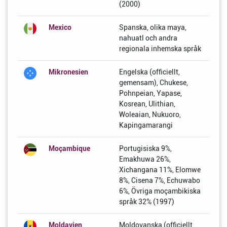
(2000)
Mexico
Spanska, olika maya,
nahuatl och andra
regionala inhemska språk
Mikronesien
Engelska (officiellt,
gemensam), Chukese,
Pohnpeian, Yapase,
Kosrean, Ulithian,
Woleaian, Nukuoro,
Kapingamarangi
Moçambique
Portugisiska 9%,
Emakhuwa 26%,
Xichangana 11%, Elomwe
8%, Cisena 7%, Echuwabo
6%, Övriga moçambikiska
språk 32% (1997)
Moldavien
Moldovanska (officiellt,