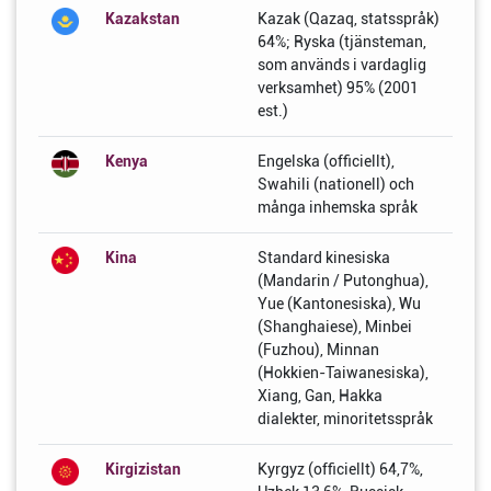
Kazakstan
Kazak (Qazaq, statsspråk)
64%; Ryska (tjänsteman,
som används i vardaglig
verksamhet) 95% (2001
est.)
Kenya
Engelska (officiellt),
Swahili (nationell) och
många inhemska språk
Kina
Standard kinesiska
(Mandarin / Putonghua),
Yue (Kantonesiska), Wu
(Shanghaiese), Minbei
(Fuzhou), Minnan
(Hokkien-Taiwanesiska),
Xiang, Gan, Hakka
dialekter, minoritetsspråk
Kirgizistan
Kyrgyz (officiellt) 64,7%,