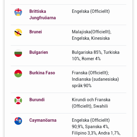
Brittiska
Engelska (Officiellt)
Jungfruöarna
Brunei
Malajiska(Officiellt),
Engelska, Kinesiska
Bulgarien
Bulgariska 85%, Turkiska
10%, Romer 4%
Burkina Faso
Franska (Officiellt);
Indianska (sudanesiska)
språk 90%
Burundi
Kirundi och Franska
(Officiellt), Swahili
Caymanöarna
Engelska (Officiellt)
90,9%, Spanska 4%,
Filipino 3,3%, Andra 1,7%,