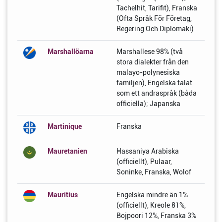
Tachelhit, Tarifit), Franska
(Ofta Språk För Företag,
Regering Och Diplomaki)
Marshallöarna
Marshallese 98% (två
stora dialekter från den
malayo-polynesiska
familjen), Engelska talat
som ett andraspråk (båda
officiella); Japanska
Martinique
Franska
Mauretanien
Hassaniya Arabiska
(officiellt), Pulaar,
Soninke, Franska, Wolof
Mauritius
Engelska mindre än 1%
(officiellt), Kreole 81%,
Bojpoori 12%, Franska 3%