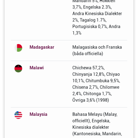
Mandarin 5%, Hokkien
3,7%, Engelska 2.3%,
Andra Kinesiska Dialekter
2%, Tagalog 1.7%,
Portugisiska 0,7%, Andra
1,3%
Madagaskar
Malagasiska och Franska
(båda officiella)
Malawi
Chichewa 57,2%,
Chinyanja 12,8%, Chiyao
10,1%, Chitumbuka 9,5%,
Chisena 2,7%, Chilomwe
2,4%, Chitonga 1,7%,
Övriga 3,6% (1998)
Malaysia
Bahasa Melayu (Malay,
officiellt), Engelska,
Kinesiska dialekter
(Kantonesiska, Mandarin,