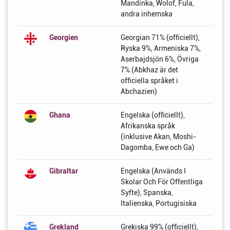
Mandinka, Wolof, Fula,
andra inhemska
Georgien
Georgian 71% (officiellt),
Ryska 9%, Armeniska 7%,
Aserbajdsjön 6%, Övriga
7% (Abkhaz är det
officiella språket i
Abchazien)
Ghana
Engelska (officiellt),
Afrikanska språk
(inklusive Akan, Moshi-
Dagomba, Ewe och Ga)
Gibraltar
Engelska (Används I
Skolar Och För Offentliga
Syfte), Spanska,
Italienska, Portugisiska
Grekland
Grekiska 99% (officiellt),