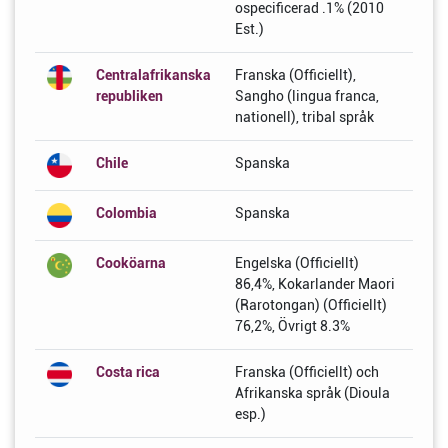
ospecificerad .1% (2010
Est.)
Centralafrikanska
Franska (Officiellt),
republiken
Sangho (lingua franca,
nationell), tribal språk
Chile
Spanska
Colombia
Spanska
Cooköarna
Engelska (Officiellt)
86,4%, Kokarlander Maori
(Rarotongan) (Officiellt)
76,2%, Övrigt 8.3%
Costa rica
Franska (Officiellt) och
Afrikanska språk (Dioula
esp.)