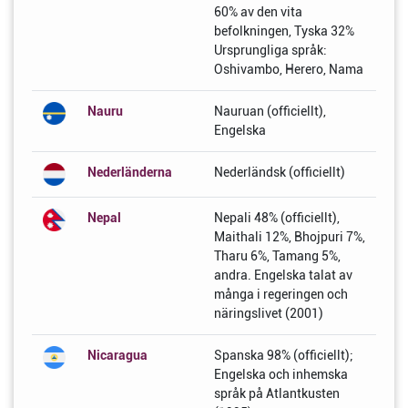
60% av den vita
befolkningen, Tyska 32%
Ursprungliga språk:
Oshivambo, Herero, Nama
Nauru
Nauruan (officiellt),
Engelska
Nederländerna
Nederländsk (officiellt)
Nepal
Nepali 48% (officiellt),
Maithali 12%, Bhojpuri 7%,
Tharu 6%, Tamang 5%,
andra. Engelska talat av
många i regeringen och
näringslivet (2001)
Nicaragua
Spanska 98% (officiellt);
Engelska och inhemska
språk på Atlantkusten