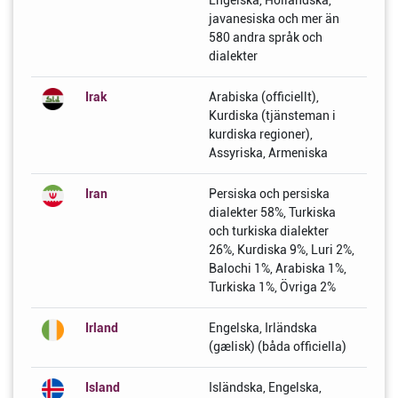
Engelska, Holländska,
javanesiska och mer än
580 andra språk och
dialekter
Irak
Arabiska (officiellt),
Kurdiska (tjänsteman i
kurdiska regioner),
Assyriska, Armeniska
Iran
Persiska och persiska
dialekter 58%, Turkiska
och turkiska dialekter
26%, Kurdiska 9%, Luri 2%,
Balochi 1%, Arabiska 1%,
Turkiska 1%, Övriga 2%
Irland
Engelska, Irländska
(gælisk) (båda officiella)
Island
Isländska, Engelska,