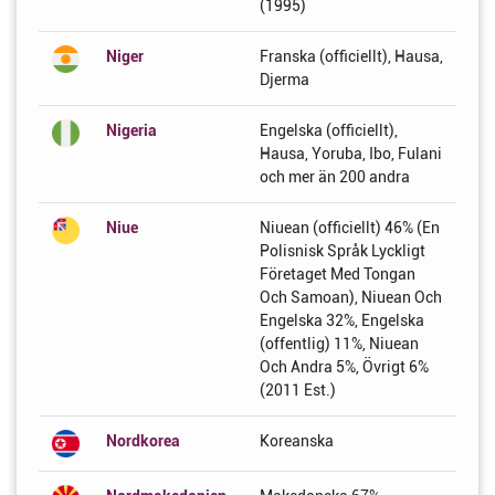
(1995)
Niger
Franska (officiellt), Hausa,
Djerma
Nigeria
Engelska (officiellt),
Hausa, Yoruba, Ibo, Fulani
och mer än 200 andra
Niue
Niuean (officiellt) 46% (En
Polisnisk Språk Lyckligt
Företaget Med Tongan
Och Samoan), Niuean Och
Engelska 32%, Engelska
(offentlig) 11%, Niuean
Och Andra 5%, Övrigt 6%
(2011 Est.)
Nordkorea
Koreanska