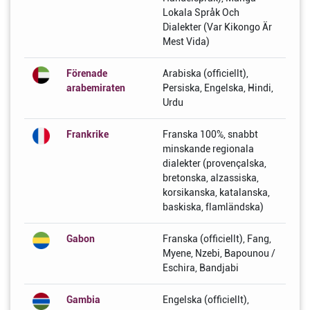
Lokala Språk Och
Dialekter (Var Kikongo Är
Mest Vida)
Förenade
Arabiska (officiellt),
arabemiraten
Persiska, Engelska, Hindi,
Urdu
Frankrike
Franska 100%, snabbt
minskande regionala
dialekter (provençalska,
bretonska, alzassiska,
korsikanska, katalanska,
baskiska, flamländska)
Gabon
Franska (officiellt), Fang,
Myene, Nzebi, Bapounou /
Eschira, Bandjabi
Gambia
Engelska (officiellt),