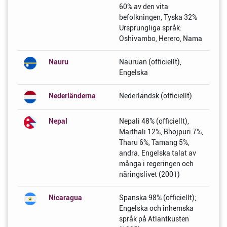
60% av den vita
befolkningen, Tyska 32%
Ursprungliga språk:
Oshivambo, Herero, Nama
Nauru
Nauruan (officiellt),
Engelska
Nederländerna
Nederländsk (officiellt)
Nepal
Nepali 48% (officiellt),
Maithali 12%, Bhojpuri 7%,
Tharu 6%, Tamang 5%,
andra. Engelska talat av
många i regeringen och
näringslivet (2001)
Nicaragua
Spanska 98% (officiellt);
Engelska och inhemska
språk på Atlantkusten