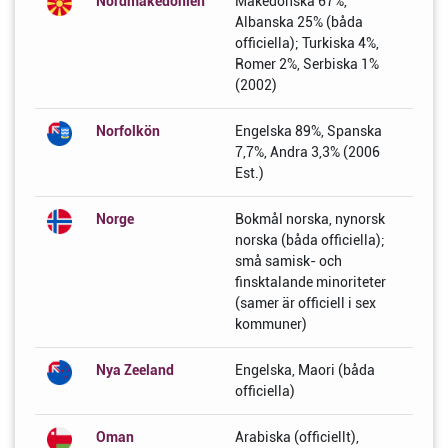
Nordmakedonien
Makedonska 67%,
Albanska 25% (båda
officiella); Turkiska 4%,
Romer 2%, Serbiska 1%
(2002)
Norfolkön
Engelska 89%, Spanska
7,7%, Andra 3,3% (2006
Est.)
Norge
Bokmål norska, nynorsk
norska (båda officiella);
små samisk- och
finsktalande minoriteter
(samer är officiell i sex
kommuner)
Nya Zeeland
Engelska, Maori (båda
officiella)
Oman
Arabiska (officiellt),