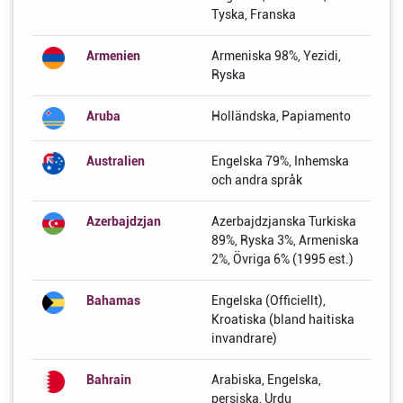
Tyska, Franska
Armenien
Armeniska 98%, Yezidi,
Ryska
Aruba
Holländska, Papiamento
Australien
Engelska 79%, Inhemska
och andra språk
Azerbajdzjan
Azerbajdzjanska Turkiska
89%, Ryska 3%, Armeniska
2%, Övriga 6% (1995 est.)
Bahamas
Engelska (Officiellt),
Kroatiska (bland haitiska
invandrare)
Bahrain
Arabiska, Engelska,
persiska, Urdu