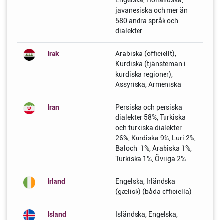
Engelska, Holländska,
javanesiska och mer än
580 andra språk och
dialekter
Irak
Arabiska (officiellt),
Kurdiska (tjänsteman i
kurdiska regioner),
Assyriska, Armeniska
Iran
Persiska och persiska
dialekter 58%, Turkiska
och turkiska dialekter
26%, Kurdiska 9%, Luri 2%,
Balochi 1%, Arabiska 1%,
Turkiska 1%, Övriga 2%
Irland
Engelska, Irländska
(gælisk) (båda officiella)
Island
Isländska, Engelska,