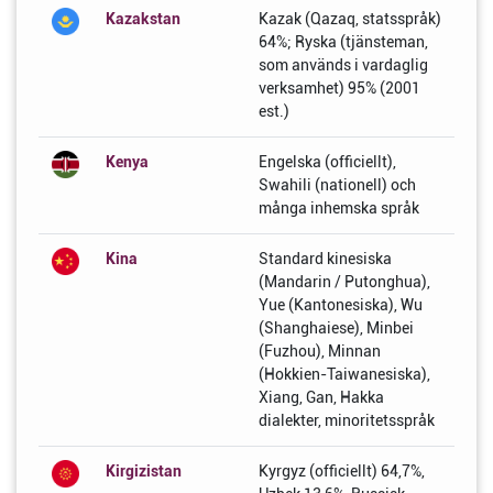
Kazakstan
Kazak (Qazaq, statsspråk)
64%; Ryska (tjänsteman,
som används i vardaglig
verksamhet) 95% (2001
est.)
Kenya
Engelska (officiellt),
Swahili (nationell) och
många inhemska språk
Kina
Standard kinesiska
(Mandarin / Putonghua),
Yue (Kantonesiska), Wu
(Shanghaiese), Minbei
(Fuzhou), Minnan
(Hokkien-Taiwanesiska),
Xiang, Gan, Hakka
dialekter, minoritetsspråk
Kirgizistan
Kyrgyz (officiellt) 64,7%,