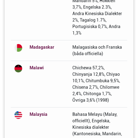
Mandarin 5%, Hokkien
3,7%, Engelska 2.3%,
Andra Kinesiska Dialekter
2%, Tagalog 1.7%,
Portugisiska 0,7%, Andra
1,3%
Madagaskar
Malagasiska och Franska
(båda officiella)
Malawi
Chichewa 57,2%,
Chinyanja 12,8%, Chiyao
10,1%, Chitumbuka 9,5%,
Chisena 2,7%, Chilomwe
2,4%, Chitonga 1,7%,
Övriga 3,6% (1998)
Malaysia
Bahasa Melayu (Malay,
officiellt), Engelska,
Kinesiska dialekter
(Kantonesiska, Mandarin,