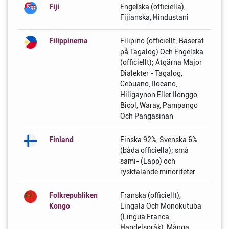
Fiji
Engelska (officiella),
Fijianska, Hindustani
Filippinerna
Filipino (officiellt; Baserat
på Tagalog) Och Engelska
(officiellt); Åtgärna Major
Dialekter - Tagalog,
Cebuano, Ilocano,
Hiligaynon Eller Ilonggo,
Bicol, Waray, Pampango
Och Pangasinan
Finland
Finska 92%, Svenska 6%
(båda officiella); små
sami- (Lapp) och
rysktalande minoriteter
Folkrepubliken
Franska (officiellt),
Kongo
Lingala Och Monokutuba
(Lingua Franca
Handelspråk), Många