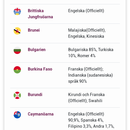
Brittiska
Engelska (Officiellt)
Jungfruöarna
Brunei
Malajiska(Officiellt),
Engelska, Kinesiska
Bulgarien
Bulgariska 85%, Turkiska
10%, Romer 4%
Burkina Faso
Franska (Officiellt);
Indianska (sudanesiska)
språk 90%
Burundi
Kirundi och Franska
(Officiellt), Swahili
Caymanöarna
Engelska (Officiellt)
90,9%, Spanska 4%,
Filipino 3,3%, Andra 1,7%,