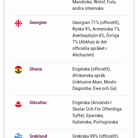
Mandinka, Wolof, Fula,
andra inhemska
Georgien
Georgian 71% (officiellt),
Ryska 9%, Armeniska 7%,
Aserbajdsjön 6%, Övriga
7% (Abkhaz är det
officiella språket i
Abchazien)
Ghana
Engelska (officiellt),
Afrikanska språk
(inklusive Akan, Moshi-
Dagomba, Ewe och Ga)
Gibraltar
Engelska (Används I
Skolar Och För Offentliga
Syfte), Spanska,
Italienska, Portugisiska
Grekland
Grekiska 99% (officiellt),