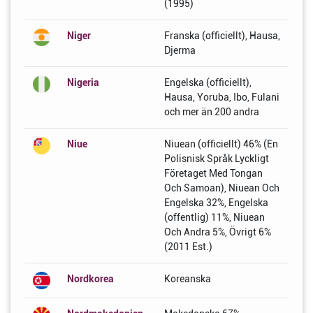
(1995)
Niger
Franska (officiellt), Hausa,
Djerma
Nigeria
Engelska (officiellt),
Hausa, Yoruba, Ibo, Fulani
och mer än 200 andra
Niue
Niuean (officiellt) 46% (En
Polisnisk Språk Lyckligt
Företaget Med Tongan
Och Samoan), Niuean Och
Engelska 32%, Engelska
(offentlig) 11%, Niuean
Och Andra 5%, Övrigt 6%
(2011 Est.)
Nordkorea
Koreanska