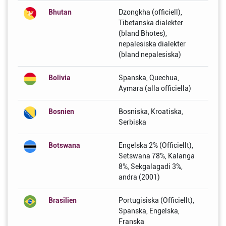
Bhutan
Dzongkha (officiell),
Tibetanska dialekter
(bland Bhotes),
nepalesiska dialekter
(bland nepalesiska)
Bolivia
Spanska, Quechua,
Aymara (alla officiella)
Bosnien
Bosniska, Kroatiska,
Serbiska
Botswana
Engelska 2% (Officiellt),
Setswana 78%, Kalanga
8%, Sekgalagadi 3%,
andra (2001)
Brasilien
Portugisiska (Officiellt),
Spanska, Engelska,
Franska