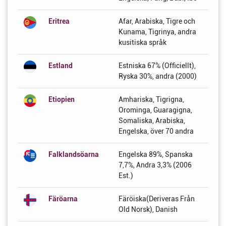
Eritrea
Afar, Arabiska, Tigre och
Kunama, Tigrinya, andra
kusitiska språk
Estland
Estniska 67% (Officiellt),
Ryska 30%, andra (2000)
Etiopien
Amhariska, Tigrigna,
Orominga, Guaragigna,
Somaliska, Arabiska,
Engelska, över 70 andra
Falklandsöarna
Engelska 89%, Spanska
7,7%, Andra 3,3% (2006
Est.)
Färöarna
Färöiska(Deriveras Från
Old Norsk), Danish