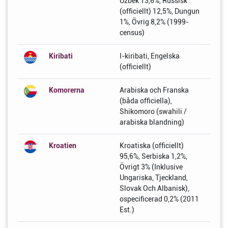
Uzbek 13,6%, Russisk
(officiellt) 12,5%, Dungun
1%, Övrig 8,2% (1999-
census)
Kiribati
I-kiribati, Engelska
(officiellt)
Komorerna
Arabiska och Franska
(båda officiella),
Shikomoro (swahili /
arabiska blandning)
Kroatien
Kroatiska (officiellt)
95,6%, Serbiska 1,2%,
Övrigt 3% (Inklusive
Ungariska, Tjeckland,
Slovak Och Albanisk),
ospecificerad 0,2% (2011
Est.)