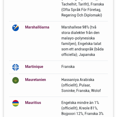
Tachelhit, Tarifit), Franska
(Ofta Språk För Företag,
Regering Och Diplomaki)
Marshallöarna
Marshallese 98% (två
stora dialekter från den
malayo-polynesiska
familjen), Engelska talat
som ett andraspråk (båda
officiella); Japanska
Martinique
Franska
Mauretanien
Hassaniya Arabiska
(officiellt), Pulaar,
Soninke, Franska, Wolof
Mauritius
Engelska mindre än 1%
(officiellt), Kreole 81%,
Bojpoori 12%, Franska 3%