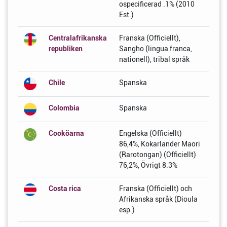
ospecificerad .1% (2010
Est.)
Centralafrikanska
Franska (Officiellt),
republiken
Sangho (lingua franca,
nationell), tribal språk
Chile
Spanska
Colombia
Spanska
Cooköarna
Engelska (Officiellt)
86,4%, Kokarlander Maori
(Rarotongan) (Officiellt)
76,2%, Övrigt 8.3%
Costa rica
Franska (Officiellt) och
Afrikanska språk (Dioula
esp.)