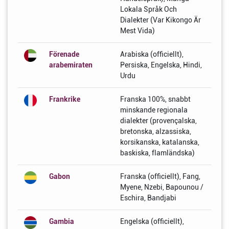
Lokala Språk Och
Dialekter (Var Kikongo Är
Mest Vida)
Förenade
Arabiska (officiellt),
arabemiraten
Persiska, Engelska, Hindi,
Urdu
Frankrike
Franska 100%, snabbt
minskande regionala
dialekter (provençalska,
bretonska, alzassiska,
korsikanska, katalanska,
baskiska, flamländska)
Gabon
Franska (officiellt), Fang,
Myene, Nzebi, Bapounou /
Eschira, Bandjabi
Gambia
Engelska (officiellt),