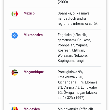
(2000)
Mexico
Spanska, olika maya,
nahuatl och andra
regionala inhemska språk
Mikronesien
Engelska (officiellt,
gemensam), Chukese,
Pohnpeian, Yapase,
Kosrean, Ulithian,
Woleaian, Nukuoro,
Kapingamarangi
Moçambique
Portugisiska 9%,
Emakhuwa 26%,
Xichangana 11%, Elomwe
8%, Cisena 7%, Echuwabo
6%, Övriga moçambikiska
språk 32% (1997)
Moldavien
Moldovanska (officiellt,