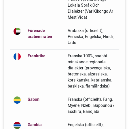
Lokala Språk Och
Dialekter (Var Kikongo Är
Mest Vida)
Förenade
Arabiska (officiellt),
arabemiraten
Persiska, Engelska, Hindi,
Urdu
Frankrike
Franska 100%, snabbt
minskande regionala
dialekter (provençalska,
bretonska, alzassiska,
korsikanska, katalanska,
baskiska, flamländska)
Gabon
Franska (officiellt), Fang,
Myene, Nzebi, Bapounou /
Eschira, Bandjabi
Gambia
Engelska (officiellt),