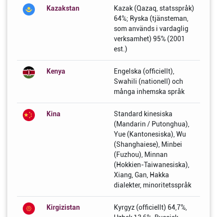
Kazakstan
Kazak (Qazaq, statsspråk)
64%; Ryska (tjänsteman,
som används i vardaglig
verksamhet) 95% (2001
est.)
Kenya
Engelska (officiellt),
Swahili (nationell) och
många inhemska språk
Kina
Standard kinesiska
(Mandarin / Putonghua),
Yue (Kantonesiska), Wu
(Shanghaiese), Minbei
(Fuzhou), Minnan
(Hokkien-Taiwanesiska),
Xiang, Gan, Hakka
dialekter, minoritetsspråk
Kirgizistan
Kyrgyz (officiellt) 64,7%,