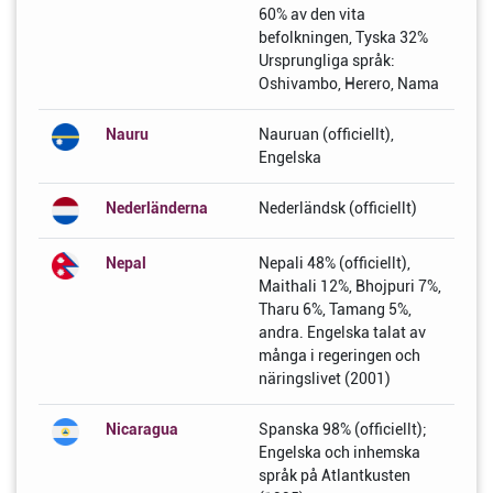
60% av den vita
befolkningen, Tyska 32%
Ursprungliga språk:
Oshivambo, Herero, Nama
Nauru
Nauruan (officiellt),
Engelska
Nederländerna
Nederländsk (officiellt)
Nepal
Nepali 48% (officiellt),
Maithali 12%, Bhojpuri 7%,
Tharu 6%, Tamang 5%,
andra. Engelska talat av
många i regeringen och
näringslivet (2001)
Nicaragua
Spanska 98% (officiellt);
Engelska och inhemska
språk på Atlantkusten