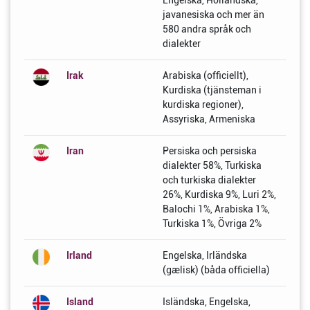
Engelska, Holländska,
javanesiska och mer än
580 andra språk och
dialekter
Irak
Arabiska (officiellt),
Kurdiska (tjänsteman i
kurdiska regioner),
Assyriska, Armeniska
Iran
Persiska och persiska
dialekter 58%, Turkiska
och turkiska dialekter
26%, Kurdiska 9%, Luri 2%,
Balochi 1%, Arabiska 1%,
Turkiska 1%, Övriga 2%
Irland
Engelska, Irländska
(gælisk) (båda officiella)
Island
Isländska, Engelska,