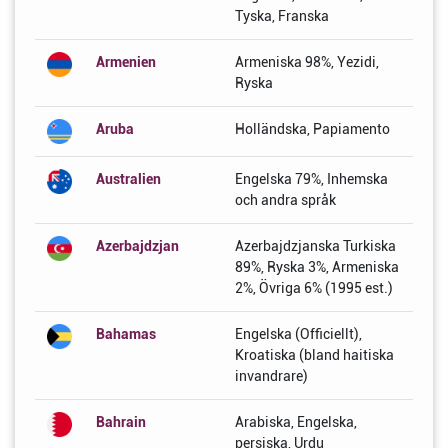
Tyska, Franska
Armenien
Armeniska 98%, Yezidi,
Ryska
Aruba
Holländska, Papiamento
Australien
Engelska 79%, Inhemska
och andra språk
Azerbajdzjan
Azerbajdzjanska Turkiska
89%, Ryska 3%, Armeniska
2%, Övriga 6% (1995 est.)
Bahamas
Engelska (Officiellt),
Kroatiska (bland haitiska
invandrare)
Bahrain
Arabiska, Engelska,
persiska, Urdu