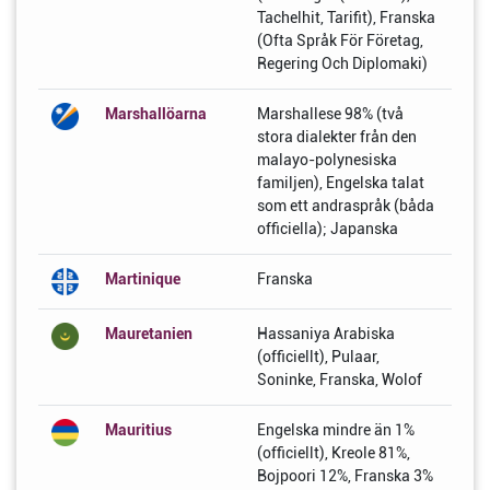
Tachelhit, Tarifit), Franska
(Ofta Språk För Företag,
Regering Och Diplomaki)
Marshallöarna
Marshallese 98% (två
stora dialekter från den
malayo-polynesiska
familjen), Engelska talat
som ett andraspråk (båda
officiella); Japanska
Martinique
Franska
Mauretanien
Hassaniya Arabiska
(officiellt), Pulaar,
Soninke, Franska, Wolof
Mauritius
Engelska mindre än 1%
(officiellt), Kreole 81%,
Bojpoori 12%, Franska 3%