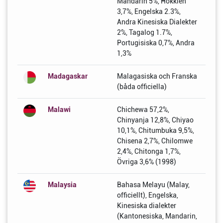
Mandarin 5%, Hokkien
3,7%, Engelska 2.3%,
Andra Kinesiska Dialekter
2%, Tagalog 1.7%,
Portugisiska 0,7%, Andra
1,3%
Madagaskar
Malagasiska och Franska
(båda officiella)
Malawi
Chichewa 57,2%,
Chinyanja 12,8%, Chiyao
10,1%, Chitumbuka 9,5%,
Chisena 2,7%, Chilomwe
2,4%, Chitonga 1,7%,
Övriga 3,6% (1998)
Malaysia
Bahasa Melayu (Malay,
officiellt), Engelska,
Kinesiska dialekter
(Kantonesiska, Mandarin,