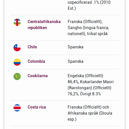
ospecificerad .1% (2010
Est.)
Centralafrikanska
Franska (Officiellt),
republiken
Sangho (lingua franca,
nationell), tribal språk
Chile
Spanska
Colombia
Spanska
Cooköarna
Engelska (Officiellt)
86,4%, Kokarlander Maori
(Rarotongan) (Officiellt)
76,2%, Övrigt 8.3%
Costa rica
Franska (Officiellt) och
Afrikanska språk (Dioula
esp.)