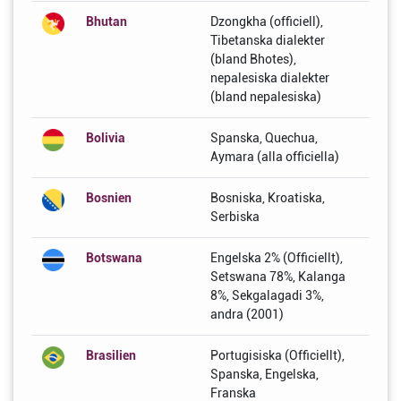
Bhutan
Dzongkha (officiell),
Tibetanska dialekter
(bland Bhotes),
nepalesiska dialekter
(bland nepalesiska)
Bolivia
Spanska, Quechua,
Aymara (alla officiella)
Bosnien
Bosniska, Kroatiska,
Serbiska
Botswana
Engelska 2% (Officiellt),
Setswana 78%, Kalanga
8%, Sekgalagadi 3%,
andra (2001)
Brasilien
Portugisiska (Officiellt),
Spanska, Engelska,
Franska