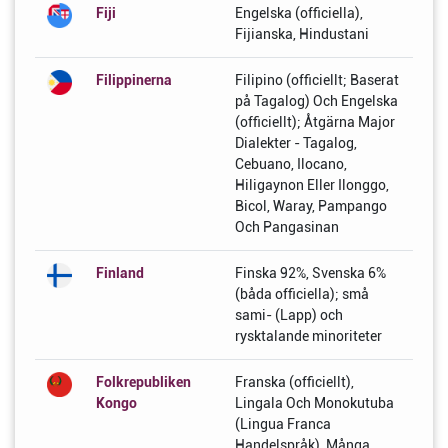
Fiji
Engelska (officiella),
Fijianska, Hindustani
Filippinerna
Filipino (officiellt; Baserat
på Tagalog) Och Engelska
(officiellt); Åtgärna Major
Dialekter - Tagalog,
Cebuano, Ilocano,
Hiligaynon Eller Ilonggo,
Bicol, Waray, Pampango
Och Pangasinan
Finland
Finska 92%, Svenska 6%
(båda officiella); små
sami- (Lapp) och
rysktalande minoriteter
Folkrepubliken
Franska (officiellt),
Kongo
Lingala Och Monokutuba
(Lingua Franca
Handelspråk), Många