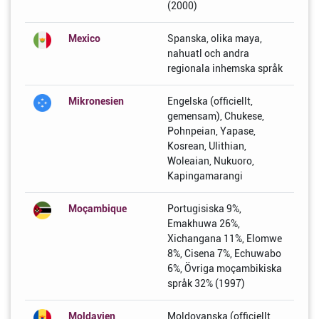
(2000)
Mexico
Spanska, olika maya,
nahuatl och andra
regionala inhemska språk
Mikronesien
Engelska (officiellt,
gemensam), Chukese,
Pohnpeian, Yapase,
Kosrean, Ulithian,
Woleaian, Nukuoro,
Kapingamarangi
Moçambique
Portugisiska 9%,
Emakhuwa 26%,
Xichangana 11%, Elomwe
8%, Cisena 7%, Echuwabo
6%, Övriga moçambikiska
språk 32% (1997)
Moldavien
Moldovanska (officiellt,