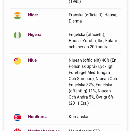
(1995)
Niger
Franska (officiellt), Hausa,
Djerma
Nigeria
Engelska (officiellt),
Hausa, Yoruba, Ibo, Fulani
och mer än 200 andra
Niue
Niuean (officiellt) 46% (En
Polisnisk Språk Lyckligt
Företaget Med Tongan
Och Samoan), Niuean Och
Engelska 32%, Engelska
(offentlig) 11%, Niuean
Och Andra 5%, Övrigt 6%
(2011 Est.)
Nordkorea
Koreanska