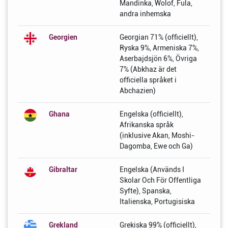
Mandinka, Wolof, Fula,
andra inhemska
Georgien
Georgian 71% (officiellt),
Ryska 9%, Armeniska 7%,
Aserbajdsjön 6%, Övriga
7% (Abkhaz är det
officiella språket i
Abchazien)
Ghana
Engelska (officiellt),
Afrikanska språk
(inklusive Akan, Moshi-
Dagomba, Ewe och Ga)
Gibraltar
Engelska (Används I
Skolar Och För Offentliga
Syfte), Spanska,
Italienska, Portugisiska
Grekland
Grekiska 99% (officiellt),