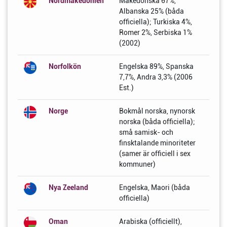
Nordmakedonien
Makedonska 67%,
Albanska 25% (båda
officiella); Turkiska 4%,
Romer 2%, Serbiska 1%
(2002)
Norfolkön
Engelska 89%, Spanska
7,7%, Andra 3,3% (2006
Est.)
Norge
Bokmål norska, nynorsk
norska (båda officiella);
små samisk- och
finsktalande minoriteter
(samer är officiell i sex
kommuner)
Nya Zeeland
Engelska, Maori (båda
officiella)
Oman
Arabiska (officiellt),