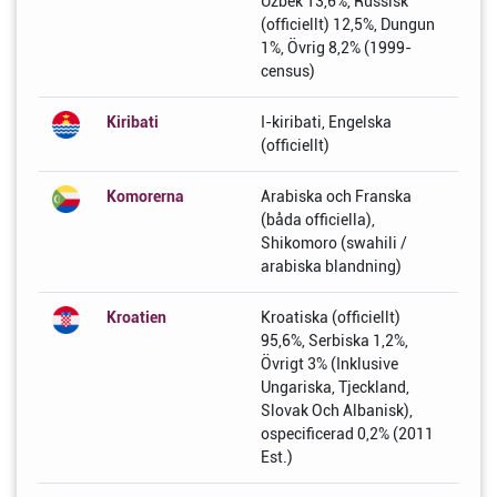
Uzbek 13,6%, Russisk
(officiellt) 12,5%, Dungun
1%, Övrig 8,2% (1999-
census)
Kiribati
I-kiribati, Engelska
(officiellt)
Komorerna
Arabiska och Franska
(båda officiella),
Shikomoro (swahili /
arabiska blandning)
Kroatien
Kroatiska (officiellt)
95,6%, Serbiska 1,2%,
Övrigt 3% (Inklusive
Ungariska, Tjeckland,
Slovak Och Albanisk),
ospecificerad 0,2% (2011
Est.)