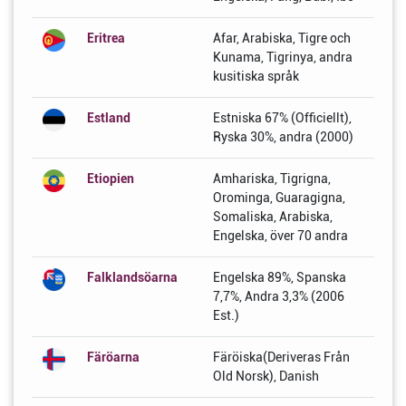
Eritrea
Afar, Arabiska, Tigre och
Kunama, Tigrinya, andra
kusitiska språk
Estland
Estniska 67% (Officiellt),
Ryska 30%, andra (2000)
Etiopien
Amhariska, Tigrigna,
Orominga, Guaragigna,
Somaliska, Arabiska,
Engelska, över 70 andra
Falklandsöarna
Engelska 89%, Spanska
7,7%, Andra 3,3% (2006
Est.)
Färöarna
Färöiska(Deriveras Från
Old Norsk), Danish