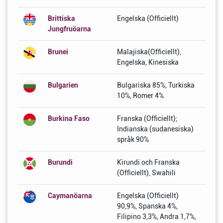
Brittiska
Engelska (Officiellt)
Jungfruöarna
Brunei
Malajiska(Officiellt),
Engelska, Kinesiska
Bulgarien
Bulgariska 85%, Turkiska
10%, Romer 4%
Burkina Faso
Franska (Officiellt);
Indianska (sudanesiska)
språk 90%
Burundi
Kirundi och Franska
(Officiellt), Swahili
Caymanöarna
Engelska (Officiellt)
90,9%, Spanska 4%,
Filipino 3,3%, Andra 1,7%,