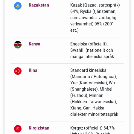
Kazakstan
Kazak (Qazaq, statsspråk)
64%; Ryska (tjänsteman,
som används i vardaglig
verksamhet) 95% (2001
est.)
Kenya
Engelska (officiellt),
Swahili (nationell) och
många inhemska språk
Kina
Standard kinesiska
(Mandarin / Putonghua),
Yue (Kantonesiska), Wu
(Shanghaiese), Minbei
(Fuzhou), Minnan
(Hokkien-Taiwanesiska),
Xiang, Gan, Hakka
dialekter, minoritetsspråk
Kirgizistan
Kyrgyz (officiellt) 64,7%,