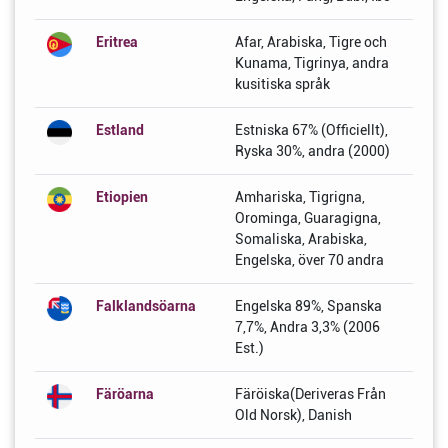
Eritrea
Afar, Arabiska, Tigre och
Kunama, Tigrinya, andra
kusitiska språk
Estland
Estniska 67% (Officiellt),
Ryska 30%, andra (2000)
Etiopien
Amhariska, Tigrigna,
Orominga, Guaragigna,
Somaliska, Arabiska,
Engelska, över 70 andra
Falklandsöarna
Engelska 89%, Spanska
7,7%, Andra 3,3% (2006
Est.)
Färöarna
Färöiska(Deriveras Från
Old Norsk), Danish