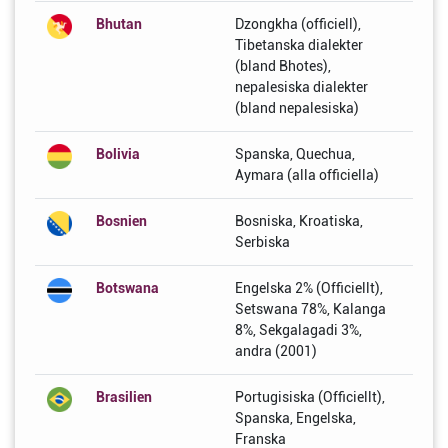
Bhutan
Dzongkha (officiell),
Tibetanska dialekter
(bland Bhotes),
nepalesiska dialekter
(bland nepalesiska)
Bolivia
Spanska, Quechua,
Aymara (alla officiella)
Bosnien
Bosniska, Kroatiska,
Serbiska
Botswana
Engelska 2% (Officiellt),
Setswana 78%, Kalanga
8%, Sekgalagadi 3%,
andra (2001)
Brasilien
Portugisiska (Officiellt),
Spanska, Engelska,
Franska