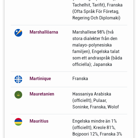
Tachelhit, Tarifit), Franska
(Ofta Språk För Företag,
Regering Och Diplomaki)
Marshallöarna
Marshallese 98% (två
stora dialekter från den
malayo-polynesiska
familjen), Engelska talat
som ett andraspråk (båda
officiella); Japanska
Martinique
Franska
Mauretanien
Hassaniya Arabiska
(officiellt), Pulaar,
Soninke, Franska, Wolof
Mauritius
Engelska mindre än 1%
(officiellt), Kreole 81%,
Bojpoori 12%, Franska 3%