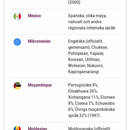
(2000)
Mexico
Spanska, olika maya,
nahuatl och andra
regionala inhemska språk
Mikronesien
Engelska (officiellt,
gemensam), Chukese,
Pohnpeian, Yapase,
Kosrean, Ulithian,
Woleaian, Nukuoro,
Kapingamarangi
Moçambique
Portugisiska 9%,
Emakhuwa 26%,
Xichangana 11%, Elomwe
8%, Cisena 7%, Echuwabo
6%, Övriga moçambikiska
språk 32% (1997)
Moldavien
Moldovanska (officiellt,