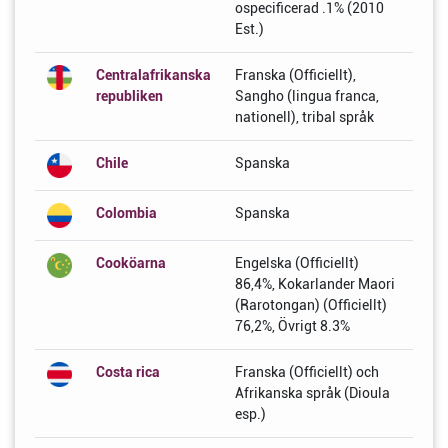
ospecificerad .1% (2010
Est.)
Centralafrikanska
Franska (Officiellt),
republiken
Sangho (lingua franca,
nationell), tribal språk
Chile
Spanska
Colombia
Spanska
Cooköarna
Engelska (Officiellt)
86,4%, Kokarlander Maori
(Rarotongan) (Officiellt)
76,2%, Övrigt 8.3%
Costa rica
Franska (Officiellt) och
Afrikanska språk (Dioula
esp.)