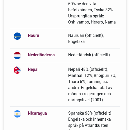
60% av den vita
befolkningen, Tyska 32%
Ursprungliga språk:
Oshivambo, Herero, Nama
Nauru
Nauruan (officiellt),
Engelska
Nederländerna
Nederländsk (officiellt)
Nepal
Nepali 48% (officiellt),
Maithali 12%, Bhojpuri 7%,
Tharu 6%, Tamang 5%,
andra. Engelska talat av
många i regeringen och
näringslivet (2001)
Nicaragua
Spanska 98% (officiellt);
Engelska och inhemska
språk på Atlantkusten