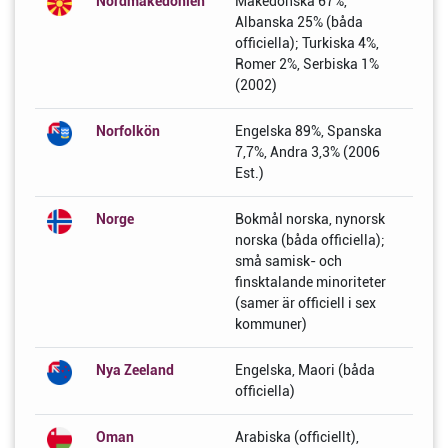
Nordmakedonien
Makedonska 67%,
Albanska 25% (båda
officiella); Turkiska 4%,
Romer 2%, Serbiska 1%
(2002)
Norfolkön
Engelska 89%, Spanska
7,7%, Andra 3,3% (2006
Est.)
Norge
Bokmål norska, nynorsk
norska (båda officiella);
små samisk- och
finsktalande minoriteter
(samer är officiell i sex
kommuner)
Nya Zeeland
Engelska, Maori (båda
officiella)
Oman
Arabiska (officiellt),