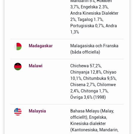
Mandarin 5%, Hokkien
3,7%, Engelska 2.3%,
Andra Kinesiska Dialekter
2%, Tagalog 1.7%,
Portugisiska 0,7%, Andra
1,3%
Madagaskar
Malagasiska och Franska
(båda officiella)
Malawi
Chichewa 57,2%,
Chinyanja 12,8%, Chiyao
10,1%, Chitumbuka 9,5%,
Chisena 2,7%, Chilomwe
2,4%, Chitonga 1,7%,
Övriga 3,6% (1998)
Malaysia
Bahasa Melayu (Malay,
officiellt), Engelska,
Kinesiska dialekter
(Kantonesiska, Mandarin,