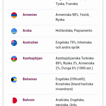
Tyska, Franska
Armenien
Armeniska 98%, Yezidi,
Ryska
Aruba
Holländska, Papiamento
Australien
Engelska 79%, Inhemska
och andra språk
Azerbajdzjan
Azerbajdzjanska Turkiska
89%, Ryska 3%, Armeniska
2%, Övriga 6% (1995 est.)
Bahamas
Engelska (Officiellt),
Kroatiska (bland haitiska
invandrare)
Bahrain
Arabiska, Engelska,
persiska, Urdu