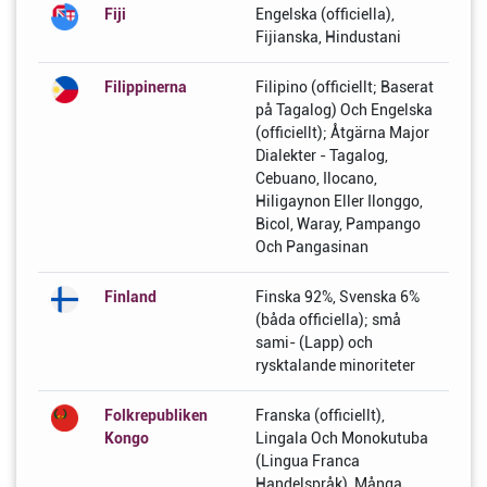
Fiji
Engelska (officiella),
Fijianska, Hindustani
Filippinerna
Filipino (officiellt; Baserat
på Tagalog) Och Engelska
(officiellt); Åtgärna Major
Dialekter - Tagalog,
Cebuano, Ilocano,
Hiligaynon Eller Ilonggo,
Bicol, Waray, Pampango
Och Pangasinan
Finland
Finska 92%, Svenska 6%
(båda officiella); små
sami- (Lapp) och
rysktalande minoriteter
Folkrepubliken
Franska (officiellt),
Kongo
Lingala Och Monokutuba
(Lingua Franca
Handelspråk), Många