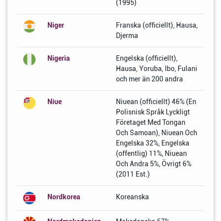
(1995)
Niger
Franska (officiellt), Hausa,
Djerma
Nigeria
Engelska (officiellt),
Hausa, Yoruba, Ibo, Fulani
och mer än 200 andra
Niue
Niuean (officiellt) 46% (En
Polisnisk Språk Lyckligt
Företaget Med Tongan
Och Samoan), Niuean Och
Engelska 32%, Engelska
(offentlig) 11%, Niuean
Och Andra 5%, Övrigt 6%
(2011 Est.)
Nordkorea
Koreanska