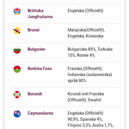
Brittiska
Engelska (Officiellt)
Jungfruöarna
Brunei
Malajiska(Officiellt),
Engelska, Kinesiska
Bulgarien
Bulgariska 85%, Turkiska
10%, Romer 4%
Burkina Faso
Franska (Officiellt);
Indianska (sudanesiska)
språk 90%
Burundi
Kirundi och Franska
(Officiellt), Swahili
Caymanöarna
Engelska (Officiellt)
90,9%, Spanska 4%,
Filipino 3,3%, Andra 1,7%,