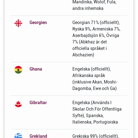
Mandinka, Wolof, Fula,
andra inhemska
Georgien
Georgian 71% (officiellt),
Ryska 9%, Armeniska 7%,
Aserbajdsjön 6%, Övriga
7% (Abkhaz är det
officiella språket i
Abchazien)
Ghana
Engelska (officiellt),
Afrikanska språk
(inklusive Akan, Moshi-
Dagomba, Ewe och Ga)
Gibraltar
Engelska (Används I
Skolar Och För Offentliga
Syfte), Spanska,
Italienska, Portugisiska
Grekland
Grekiska 99% (officiellt),