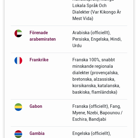
Lokala Språk Och
Dialekter (Var Kikongo Är
Mest Vida)
Förenade
Arabiska (officiellt),
arabemiraten
Persiska, Engelska, Hindi,
Urdu
Frankrike
Franska 100%, snabbt
minskande regionala
dialekter (provençalska,
bretonska, alzassiska,
korsikanska, katalanska,
baskiska, flamländska)
Gabon
Franska (officiellt), Fang,
Myene, Nzebi, Bapounou /
Eschira, Bandjabi
Gambia
Engelska (officiellt),