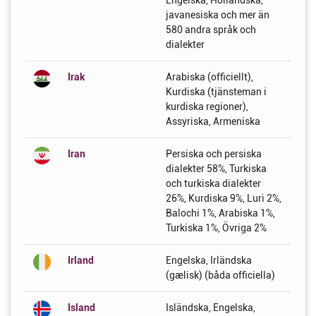
Engelska, Holländska,
javanesiska och mer än
580 andra språk och
dialekter
Irak
Arabiska (officiellt),
Kurdiska (tjänsteman i
kurdiska regioner),
Assyriska, Armeniska
Iran
Persiska och persiska
dialekter 58%, Turkiska
och turkiska dialekter
26%, Kurdiska 9%, Luri 2%,
Balochi 1%, Arabiska 1%,
Turkiska 1%, Övriga 2%
Irland
Engelska, Irländska
(gælisk) (båda officiella)
Island
Isländska, Engelska,