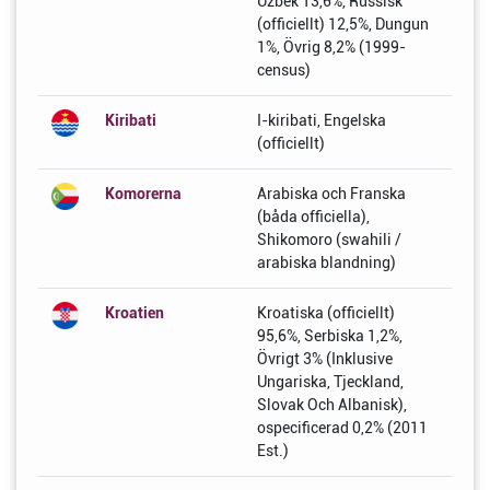
Uzbek 13,6%, Russisk
(officiellt) 12,5%, Dungun
1%, Övrig 8,2% (1999-
census)
Kiribati
I-kiribati, Engelska
(officiellt)
Komorerna
Arabiska och Franska
(båda officiella),
Shikomoro (swahili /
arabiska blandning)
Kroatien
Kroatiska (officiellt)
95,6%, Serbiska 1,2%,
Övrigt 3% (Inklusive
Ungariska, Tjeckland,
Slovak Och Albanisk),
ospecificerad 0,2% (2011
Est.)