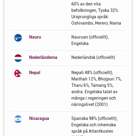
60% av den vita
befolkningen, Tyska 32%
Ursprungliga språk:
Oshivambo, Herero, Nama
Nauru
Nauruan (officiellt),
Engelska
Nederländerna
Nederländsk (officiellt)
Nepal
Nepali 48% (officiellt),
Maithali 12%, Bhojpuri 7%,
Tharu 6%, Tamang 5%,
andra. Engelska talat av
många i regeringen och
näringslivet (2001)
Nicaragua
Spanska 98% (officiellt);
Engelska och inhemska
språk på Atlantkusten