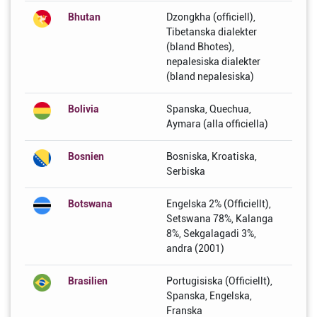
Bhutan
Dzongkha (officiell),
Tibetanska dialekter
(bland Bhotes),
nepalesiska dialekter
(bland nepalesiska)
Bolivia
Spanska, Quechua,
Aymara (alla officiella)
Bosnien
Bosniska, Kroatiska,
Serbiska
Botswana
Engelska 2% (Officiellt),
Setswana 78%, Kalanga
8%, Sekgalagadi 3%,
andra (2001)
Brasilien
Portugisiska (Officiellt),
Spanska, Engelska,
Franska