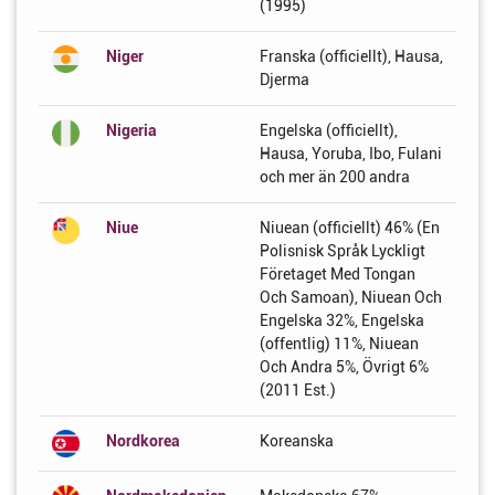
(1995)
Niger
Franska (officiellt), Hausa,
Djerma
Nigeria
Engelska (officiellt),
Hausa, Yoruba, Ibo, Fulani
och mer än 200 andra
Niue
Niuean (officiellt) 46% (En
Polisnisk Språk Lyckligt
Företaget Med Tongan
Och Samoan), Niuean Och
Engelska 32%, Engelska
(offentlig) 11%, Niuean
Och Andra 5%, Övrigt 6%
(2011 Est.)
Nordkorea
Koreanska