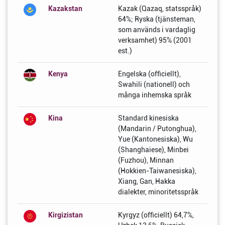
Kazakstan
Kazak (Qazaq, statsspråk)
64%; Ryska (tjänsteman,
som används i vardaglig
verksamhet) 95% (2001
est.)
Kenya
Engelska (officiellt),
Swahili (nationell) och
många inhemska språk
Kina
Standard kinesiska
(Mandarin / Putonghua),
Yue (Kantonesiska), Wu
(Shanghaiese), Minbei
(Fuzhou), Minnan
(Hokkien-Taiwanesiska),
Xiang, Gan, Hakka
dialekter, minoritetsspråk
Kirgizistan
Kyrgyz (officiellt) 64,7%,