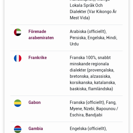
Lokala Språk Och
Dialekter (Var Kikongo Är
Mest Vida)
Förenade
Arabiska (officiellt),
arabemiraten
Persiska, Engelska, Hindi,
Urdu
Frankrike
Franska 100%, snabbt
minskande regionala
dialekter (provençalska,
bretonska, alzassiska,
korsikanska, katalanska,
baskiska, flamländska)
Gabon
Franska (officiellt), Fang,
Myene, Nzebi, Bapounou /
Eschira, Bandjabi
Gambia
Engelska (officiellt),