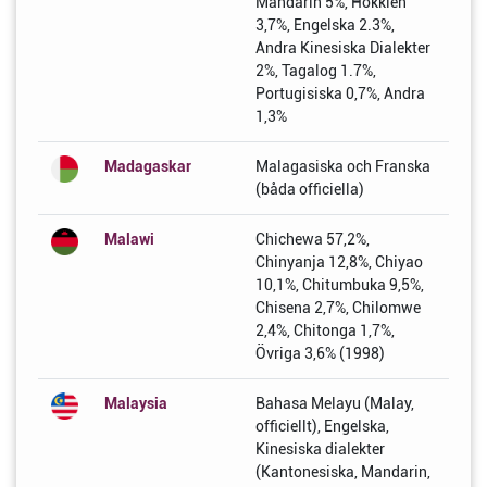
Mandarin 5%, Hokkien
3,7%, Engelska 2.3%,
Andra Kinesiska Dialekter
2%, Tagalog 1.7%,
Portugisiska 0,7%, Andra
1,3%
Madagaskar
Malagasiska och Franska
(båda officiella)
Malawi
Chichewa 57,2%,
Chinyanja 12,8%, Chiyao
10,1%, Chitumbuka 9,5%,
Chisena 2,7%, Chilomwe
2,4%, Chitonga 1,7%,
Övriga 3,6% (1998)
Malaysia
Bahasa Melayu (Malay,
officiellt), Engelska,
Kinesiska dialekter
(Kantonesiska, Mandarin,