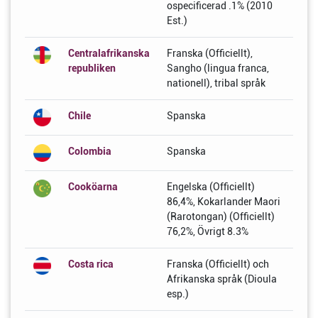
ospecificerad .1% (2010
Est.)
Centralafrikanska
Franska (Officiellt),
republiken
Sangho (lingua franca,
nationell), tribal språk
Chile
Spanska
Colombia
Spanska
Cooköarna
Engelska (Officiellt)
86,4%, Kokarlander Maori
(Rarotongan) (Officiellt)
76,2%, Övrigt 8.3%
Costa rica
Franska (Officiellt) och
Afrikanska språk (Dioula
esp.)