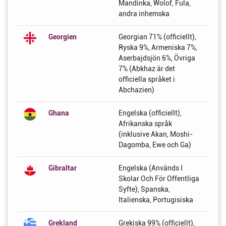
Mandinka, Wolof, Fula,
andra inhemska
Georgien
Georgian 71% (officiellt),
Ryska 9%, Armeniska 7%,
Aserbajdsjön 6%, Övriga
7% (Abkhaz är det
officiella språket i
Abchazien)
Ghana
Engelska (officiellt),
Afrikanska språk
(inklusive Akan, Moshi-
Dagomba, Ewe och Ga)
Gibraltar
Engelska (Används I
Skolar Och För Offentliga
Syfte), Spanska,
Italienska, Portugisiska
Grekland
Grekiska 99% (officiellt),