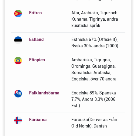
Eritrea
Afar, Arabiska, Tigre och
Kunama, Tigrinya, andra
kusitiska språk
Estland
Estniska 67% (Officiellt),
Ryska 30%, andra (2000)
Etiopien
Amhariska, Tigrigna,
Orominga, Guaragigna,
Somaliska, Arabiska,
Engelska, över 70 andra
Falklandsöarna
Engelska 89%, Spanska
7,7%, Andra 3,3% (2006
Est.)
Färöarna
Färöiska(Deriveras Från
Old Norsk), Danish