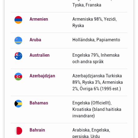
Tyska, Franska
Armenien
Armeniska 98%, Yezidi,
Ryska
Aruba
Holländska, Papiamento
Australien
Engelska 79%, Inhemska
och andra språk
Azerbajdzjan
Azerbajdzjanska Turkiska
89%, Ryska 3%, Armeniska
2%, Övriga 6% (1995 est.)
Bahamas
Engelska (Officiellt),
Kroatiska (bland haitiska
invandrare)
Bahrain
Arabiska, Engelska,
persiska, Urdu