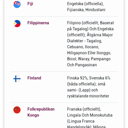
Fiji
Engelska (officiella),
Fijianska, Hindustani
Filippinerna
Filipino (officiellt; Baserat
på Tagalog) Och Engelska
(officiellt); Åtgärna Major
Dialekter - Tagalog,
Cebuano, Ilocano,
Hiligaynon Eller Ilonggo,
Bicol, Waray, Pampango
Och Pangasinan
Finland
Finska 92%, Svenska 6%
(båda officiella); små
sami- (Lapp) och
rysktalande minoriteter
Folkrepubliken
Franska (officiellt),
Kongo
Lingala Och Monokutuba
(Lingua Franca
Handelspråk), Många