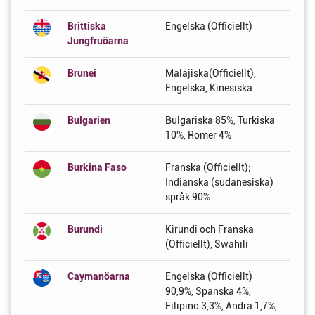
Brittiska
Engelska (Officiellt)
Jungfruöarna
Brunei
Malajiska(Officiellt),
Engelska, Kinesiska
Bulgarien
Bulgariska 85%, Turkiska
10%, Romer 4%
Burkina Faso
Franska (Officiellt);
Indianska (sudanesiska)
språk 90%
Burundi
Kirundi och Franska
(Officiellt), Swahili
Caymanöarna
Engelska (Officiellt)
90,9%, Spanska 4%,
Filipino 3,3%, Andra 1,7%,