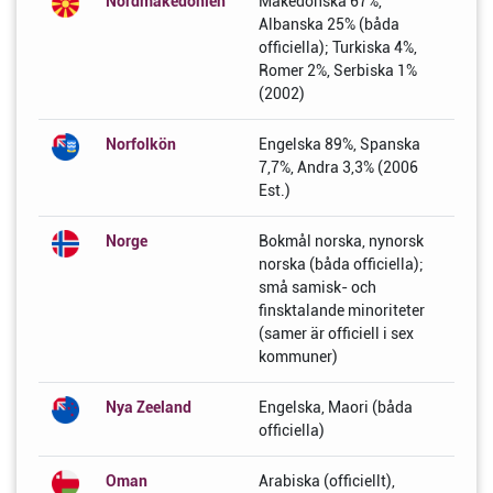
Nordmakedonien
Makedonska 67%,
Albanska 25% (båda
officiella); Turkiska 4%,
Romer 2%, Serbiska 1%
(2002)
Norfolkön
Engelska 89%, Spanska
7,7%, Andra 3,3% (2006
Est.)
Norge
Bokmål norska, nynorsk
norska (båda officiella);
små samisk- och
finsktalande minoriteter
(samer är officiell i sex
kommuner)
Nya Zeeland
Engelska, Maori (båda
officiella)
Oman
Arabiska (officiellt),