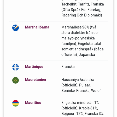
Tachelhit, Tarifit), Franska
(Ofta Språk För Företag,
Regering Och Diplomaki)
Marshallöarna
Marshallese 98% (två
stora dialekter från den
malayo-polynesiska
familjen), Engelska talat
som ett andraspråk (båda
officiella); Japanska
Martinique
Franska
Mauretanien
Hassaniya Arabiska
(officiellt), Pulaar,
Soninke, Franska, Wolof
Mauritius
Engelska mindre än 1%
(officiellt), Kreole 81%,
Bojpoori 12%, Franska 3%