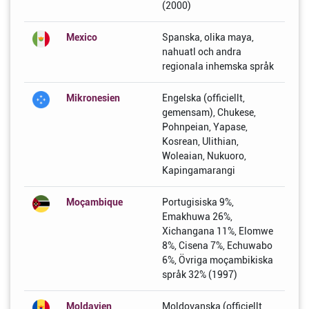
(2000)
Mexico
Spanska, olika maya,
nahuatl och andra
regionala inhemska språk
Mikronesien
Engelska (officiellt,
gemensam), Chukese,
Pohnpeian, Yapase,
Kosrean, Ulithian,
Woleaian, Nukuoro,
Kapingamarangi
Moçambique
Portugisiska 9%,
Emakhuwa 26%,
Xichangana 11%, Elomwe
8%, Cisena 7%, Echuwabo
6%, Övriga moçambikiska
språk 32% (1997)
Moldavien
Moldovanska (officiellt,