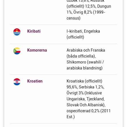
Uzbek 13,6%, Russisk
(officiellt) 12,5%, Dungun
1%, Övrig 8,2% (1999-
census)
Kiribati
I-kiribati, Engelska
(officiellt)
Komorerna
Arabiska och Franska
(båda officiella),
Shikomoro (swahili /
arabiska blandning)
Kroatien
Kroatiska (officiellt)
95,6%, Serbiska 1,2%,
Övrigt 3% (Inklusive
Ungariska, Tjeckland,
Slovak Och Albanisk),
ospecificerad 0,2% (2011
Est.)