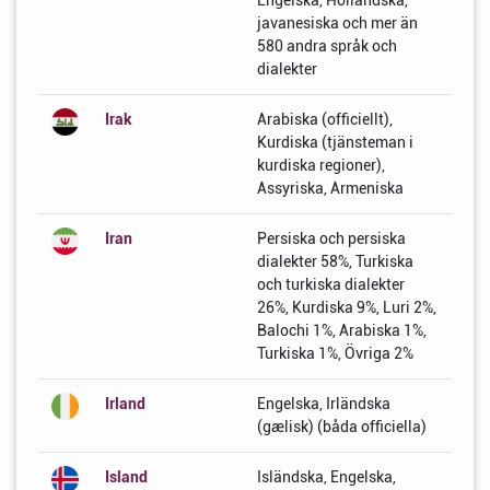
Engelska, Holländska,
javanesiska och mer än
580 andra språk och
dialekter
Irak
Arabiska (officiellt),
Kurdiska (tjänsteman i
kurdiska regioner),
Assyriska, Armeniska
Iran
Persiska och persiska
dialekter 58%, Turkiska
och turkiska dialekter
26%, Kurdiska 9%, Luri 2%,
Balochi 1%, Arabiska 1%,
Turkiska 1%, Övriga 2%
Irland
Engelska, Irländska
(gælisk) (båda officiella)
Island
Isländska, Engelska,