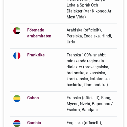
Lokala Språk Och
Dialekter (Var Kikongo Är
Mest Vida)
Förenade
Arabiska (officiellt),
arabemiraten
Persiska, Engelska, Hindi,
Urdu
Frankrike
Franska 100%, snabbt
minskande regionala
dialekter (provençalska,
bretonska, alzassiska,
korsikanska, katalanska,
baskiska, flamländska)
Gabon
Franska (officiellt), Fang,
Myene, Nzebi, Bapounou /
Eschira, Bandjabi
Gambia
Engelska (officiellt),