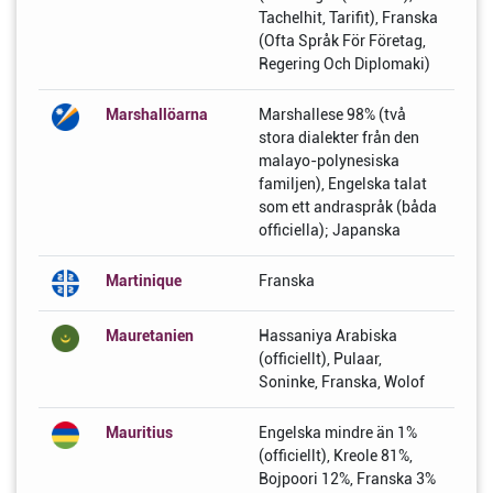
Tachelhit, Tarifit), Franska
(Ofta Språk För Företag,
Regering Och Diplomaki)
Marshallöarna
Marshallese 98% (två
stora dialekter från den
malayo-polynesiska
familjen), Engelska talat
som ett andraspråk (båda
officiella); Japanska
Martinique
Franska
Mauretanien
Hassaniya Arabiska
(officiellt), Pulaar,
Soninke, Franska, Wolof
Mauritius
Engelska mindre än 1%
(officiellt), Kreole 81%,
Bojpoori 12%, Franska 3%