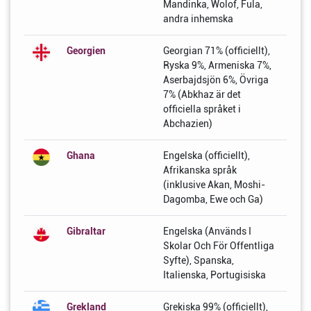
Mandinka, Wolof, Fula,
andra inhemska
Georgien
Georgian 71% (officiellt),
Ryska 9%, Armeniska 7%,
Aserbajdsjön 6%, Övriga
7% (Abkhaz är det
officiella språket i
Abchazien)
Ghana
Engelska (officiellt),
Afrikanska språk
(inklusive Akan, Moshi-
Dagomba, Ewe och Ga)
Gibraltar
Engelska (Används I
Skolar Och För Offentliga
Syfte), Spanska,
Italienska, Portugisiska
Grekland
Grekiska 99% (officiellt),