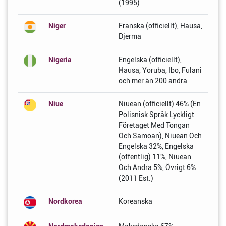
(1995)
Niger
Franska (officiellt), Hausa,
Djerma
Nigeria
Engelska (officiellt),
Hausa, Yoruba, Ibo, Fulani
och mer än 200 andra
Niue
Niuean (officiellt) 46% (En
Polisnisk Språk Lyckligt
Företaget Med Tongan
Och Samoan), Niuean Och
Engelska 32%, Engelska
(offentlig) 11%, Niuean
Och Andra 5%, Övrigt 6%
(2011 Est.)
Nordkorea
Koreanska