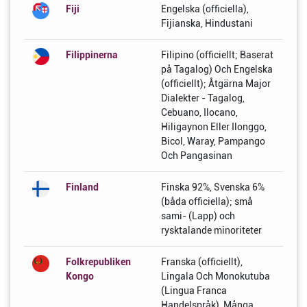
Fiji
Engelska (officiella),
Fijianska, Hindustani
Filippinerna
Filipino (officiellt; Baserat
på Tagalog) Och Engelska
(officiellt); Åtgärna Major
Dialekter - Tagalog,
Cebuano, Ilocano,
Hiligaynon Eller Ilonggo,
Bicol, Waray, Pampango
Och Pangasinan
Finland
Finska 92%, Svenska 6%
(båda officiella); små
sami- (Lapp) och
rysktalande minoriteter
Folkrepubliken
Franska (officiellt),
Kongo
Lingala Och Monokutuba
(Lingua Franca
Handelspråk), Många