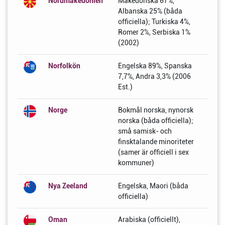
Nordmakedonien
Makedonska 67%,
Albanska 25% (båda
officiella); Turkiska 4%,
Romer 2%, Serbiska 1%
(2002)
Norfolkön
Engelska 89%, Spanska
7,7%, Andra 3,3% (2006
Est.)
Norge
Bokmål norska, nynorsk
norska (båda officiella);
små samisk- och
finsktalande minoriteter
(samer är officiell i sex
kommuner)
Nya Zeeland
Engelska, Maori (båda
officiella)
Oman
Arabiska (officiellt),