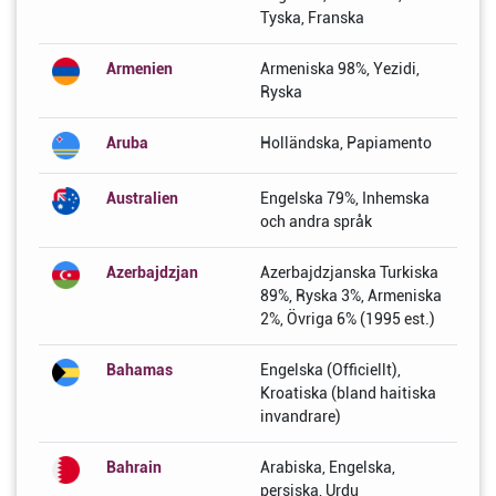
Tyska, Franska
Armenien
Armeniska 98%, Yezidi,
Ryska
Aruba
Holländska, Papiamento
Australien
Engelska 79%, Inhemska
och andra språk
Azerbajdzjan
Azerbajdzjanska Turkiska
89%, Ryska 3%, Armeniska
2%, Övriga 6% (1995 est.)
Bahamas
Engelska (Officiellt),
Kroatiska (bland haitiska
invandrare)
Bahrain
Arabiska, Engelska,
persiska, Urdu