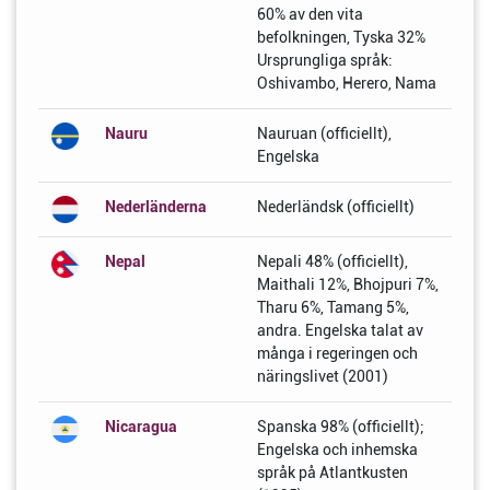
60% av den vita
befolkningen, Tyska 32%
Ursprungliga språk:
Oshivambo, Herero, Nama
Nauru
Nauruan (officiellt),
Engelska
Nederländerna
Nederländsk (officiellt)
Nepal
Nepali 48% (officiellt),
Maithali 12%, Bhojpuri 7%,
Tharu 6%, Tamang 5%,
andra. Engelska talat av
många i regeringen och
näringslivet (2001)
Nicaragua
Spanska 98% (officiellt);
Engelska och inhemska
språk på Atlantkusten