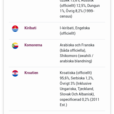
Uzbek 13,6%, Russisk
(officiellt) 12,5%, Dungun
1%, Övrig 8,2% (1999-
census)
Kiribati
I-kiribati, Engelska
(officiellt)
Komorerna
Arabiska och Franska
(båda officiella),
Shikomoro (swahili /
arabiska blandning)
Kroatien
Kroatiska (officiellt)
95,6%, Serbiska 1,2%,
Övrigt 3% (Inklusive
Ungariska, Tjeckland,
Slovak Och Albanisk),
ospecificerad 0,2% (2011
Est.)