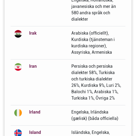
Engelska, Holländska,
javanesiska och mer än
580 andra språk och
dialekter
Irak
Arabiska (officiellt),
Kurdiska (tjänsteman i
kurdiska regioner),
Assyriska, Armeniska
Iran
Persiska och persiska
dialekter 58%, Turkiska
och turkiska dialekter
26%, Kurdiska 9%, Luri 2%,
Balochi 1%, Arabiska 1%,
Turkiska 1%, Övriga 2%
Irland
Engelska, Irländska
(gælisk) (båda officiella)
Island
Isländska, Engelska,