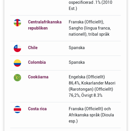
ospecificerad .1% (2010
Est.)
Centralafrikanska
Franska (Officiellt),
republiken
Sangho (lingua franca,
nationell), tribal språk
Chile
Spanska
Colombia
Spanska
Cooköarna
Engelska (Officiellt)
86,4%, Kokarlander Maori
(Rarotongan) (Officiellt)
76,2%, Övrigt 8.3%
Costa rica
Franska (Officiellt) och
Afrikanska språk (Dioula
esp.)