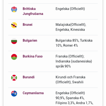
Brittiska
Engelska (Officiellt)
Jungfruöarna
Brunei
Malajiska(Officiellt),
Engelska, Kinesiska
Bulgarien
Bulgariska 85%, Turkiska
10%, Romer 4%
Burkina Faso
Franska (Officiellt);
Indianska (sudanesiska)
språk 90%
Burundi
Kirundi och Franska
(Officiellt), Swahili
Caymanöarna
Engelska (Officiellt)
90,9%, Spanska 4%,
Filipino 3,3%, Andra 1,7%,