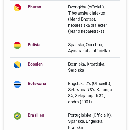
Bhutan
Dzongkha (officiell),
Tibetanska dialekter
(bland Bhotes),
nepalesiska dialekter
(bland nepalesiska)
Bolivia
Spanska, Quechua,
Aymara (alla officiella)
Bosnien
Bosniska, Kroatiska,
Serbiska
Botswana
Engelska 2% (Officiellt),
Setswana 78%, Kalanga
8%, Sekgalagadi 3%,
andra (2001)
Brasilien
Portugisiska (Officiellt),
Spanska, Engelska,
Franska