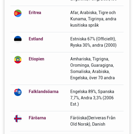
Eritrea
Afar, Arabiska, Tigre och
Kunama, Tigrinya, andra
kusitiska språk
Estland
Estniska 67% (Officiellt),
Ryska 30%, andra (2000)
Etiopien
Amhariska, Tigrigna,
Orominga, Guaragigna,
Somaliska, Arabiska,
Engelska, över 70 andra
Falklandsöarna
Engelska 89%, Spanska
7,7%, Andra 3,3% (2006
Est.)
Färöarna
Färöiska(Deriveras Från
Old Norsk), Danish