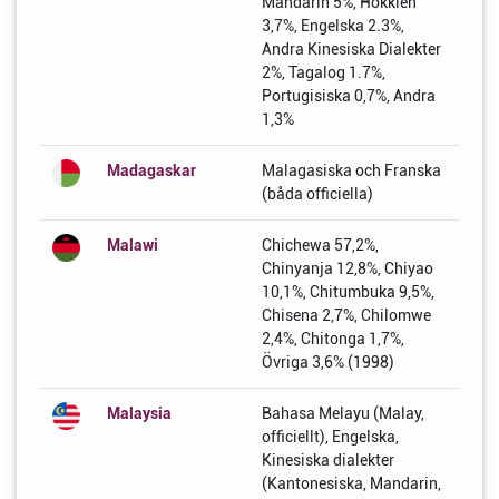
Mandarin 5%, Hokkien
3,7%, Engelska 2.3%,
Andra Kinesiska Dialekter
2%, Tagalog 1.7%,
Portugisiska 0,7%, Andra
1,3%
Madagaskar
Malagasiska och Franska
(båda officiella)
Malawi
Chichewa 57,2%,
Chinyanja 12,8%, Chiyao
10,1%, Chitumbuka 9,5%,
Chisena 2,7%, Chilomwe
2,4%, Chitonga 1,7%,
Övriga 3,6% (1998)
Malaysia
Bahasa Melayu (Malay,
officiellt), Engelska,
Kinesiska dialekter
(Kantonesiska, Mandarin,