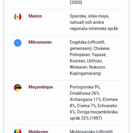
(2000)
Mexico
Spanska, olika maya,
nahuatl och andra
regionala inhemska språk
Mikronesien
Engelska (officiellt,
gemensam), Chukese,
Pohnpeian, Yapase,
Kosrean, Ulithian,
Woleaian, Nukuoro,
Kapingamarangi
Moçambique
Portugisiska 9%,
Emakhuwa 26%,
Xichangana 11%, Elomwe
8%, Cisena 7%, Echuwabo
6%, Övriga moçambikiska
språk 32% (1997)
Moldavien
Moldovanska (officiellt,