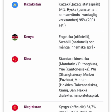
Kazakstan
Kazak (Qazaq, statsspråk)
64%; Ryska (tjänsteman,
som används i vardaglig
verksamhet) 95% (2001
est.)
Kenya
Engelska (officiellt),
Swahili (nationell) och
många inhemska språk
Kina
Standard kinesiska
(Mandarin / Putonghua),
Yue (Kantonesiska), Wu
(Shanghaiese), Minbei
(Fuzhou), Minnan
(Hokkien-Taiwanesiska),
Xiang, Gan, Hakka
dialekter, minoritetsspråk
Kirgizistan
Kyrgyz (officiellt) 64,7%,