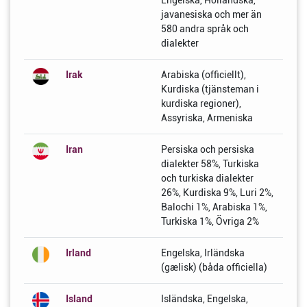
Engelska, Holländska,
javanesiska och mer än
580 andra språk och
dialekter
Irak
Arabiska (officiellt),
Kurdiska (tjänsteman i
kurdiska regioner),
Assyriska, Armeniska
Iran
Persiska och persiska
dialekter 58%, Turkiska
och turkiska dialekter
26%, Kurdiska 9%, Luri 2%,
Balochi 1%, Arabiska 1%,
Turkiska 1%, Övriga 2%
Irland
Engelska, Irländska
(gælisk) (båda officiella)
Island
Isländska, Engelska,