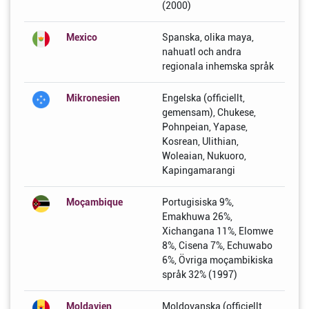
(2000)
Mexico
Spanska, olika maya,
nahuatl och andra
regionala inhemska språk
Mikronesien
Engelska (officiellt,
gemensam), Chukese,
Pohnpeian, Yapase,
Kosrean, Ulithian,
Woleaian, Nukuoro,
Kapingamarangi
Moçambique
Portugisiska 9%,
Emakhuwa 26%,
Xichangana 11%, Elomwe
8%, Cisena 7%, Echuwabo
6%, Övriga moçambikiska
språk 32% (1997)
Moldavien
Moldovanska (officiellt,