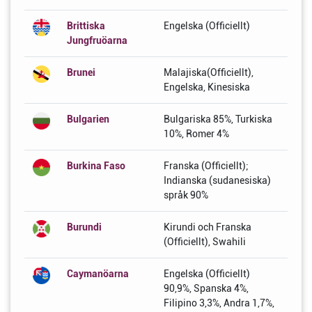
Brittiska
Engelska (Officiellt)
Jungfruöarna
Brunei
Malajiska(Officiellt),
Engelska, Kinesiska
Bulgarien
Bulgariska 85%, Turkiska
10%, Romer 4%
Burkina Faso
Franska (Officiellt);
Indianska (sudanesiska)
språk 90%
Burundi
Kirundi och Franska
(Officiellt), Swahili
Caymanöarna
Engelska (Officiellt)
90,9%, Spanska 4%,
Filipino 3,3%, Andra 1,7%,