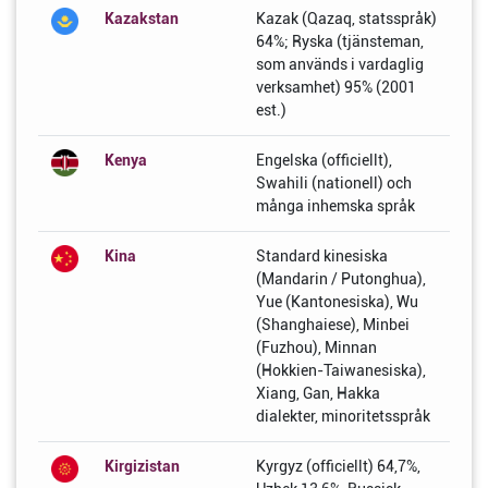
Kazakstan
Kazak (Qazaq, statsspråk)
64%; Ryska (tjänsteman,
som används i vardaglig
verksamhet) 95% (2001
est.)
Kenya
Engelska (officiellt),
Swahili (nationell) och
många inhemska språk
Kina
Standard kinesiska
(Mandarin / Putonghua),
Yue (Kantonesiska), Wu
(Shanghaiese), Minbei
(Fuzhou), Minnan
(Hokkien-Taiwanesiska),
Xiang, Gan, Hakka
dialekter, minoritetsspråk
Kirgizistan
Kyrgyz (officiellt) 64,7%,