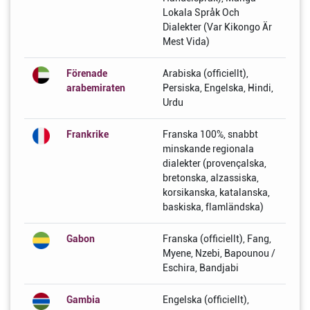
Lokala Språk Och
Dialekter (Var Kikongo Är
Mest Vida)
Förenade
Arabiska (officiellt),
arabemiraten
Persiska, Engelska, Hindi,
Urdu
Frankrike
Franska 100%, snabbt
minskande regionala
dialekter (provençalska,
bretonska, alzassiska,
korsikanska, katalanska,
baskiska, flamländska)
Gabon
Franska (officiellt), Fang,
Myene, Nzebi, Bapounou /
Eschira, Bandjabi
Gambia
Engelska (officiellt),