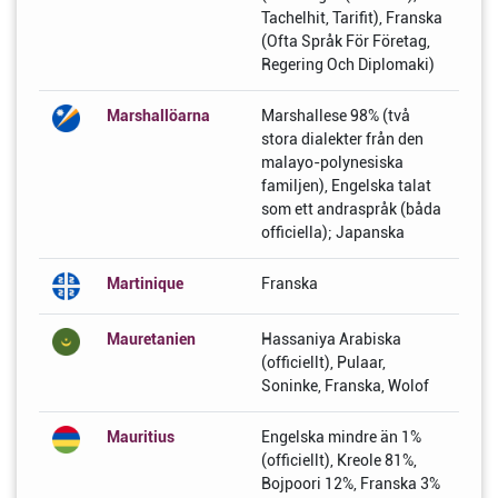
Tachelhit, Tarifit), Franska
(Ofta Språk För Företag,
Regering Och Diplomaki)
Marshallöarna
Marshallese 98% (två
stora dialekter från den
malayo-polynesiska
familjen), Engelska talat
som ett andraspråk (båda
officiella); Japanska
Martinique
Franska
Mauretanien
Hassaniya Arabiska
(officiellt), Pulaar,
Soninke, Franska, Wolof
Mauritius
Engelska mindre än 1%
(officiellt), Kreole 81%,
Bojpoori 12%, Franska 3%