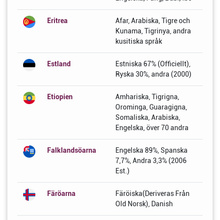
Eritrea
Afar, Arabiska, Tigre och
Kunama, Tigrinya, andra
kusitiska språk
Estland
Estniska 67% (Officiellt),
Ryska 30%, andra (2000)
Etiopien
Amhariska, Tigrigna,
Orominga, Guaragigna,
Somaliska, Arabiska,
Engelska, över 70 andra
Falklandsöarna
Engelska 89%, Spanska
7,7%, Andra 3,3% (2006
Est.)
Färöarna
Färöiska(Deriveras Från
Old Norsk), Danish