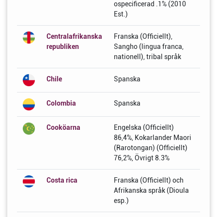
ospecificerad .1% (2010
Est.)
Centralafrikanska
Franska (Officiellt),
republiken
Sangho (lingua franca,
nationell), tribal språk
Chile
Spanska
Colombia
Spanska
Cooköarna
Engelska (Officiellt)
86,4%, Kokarlander Maori
(Rarotongan) (Officiellt)
76,2%, Övrigt 8.3%
Costa rica
Franska (Officiellt) och
Afrikanska språk (Dioula
esp.)