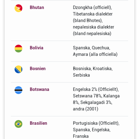
Bhutan
Dzongkha (officiell),
Tibetanska dialekter
(bland Bhotes),
nepalesiska dialekter
(bland nepalesiska)
Bolivia
Spanska, Quechua,
Aymara (alla officiella)
Bosnien
Bosniska, Kroatiska,
Serbiska
Botswana
Engelska 2% (Officiellt),
Setswana 78%, Kalanga
8%, Sekgalagadi 3%,
andra (2001)
Brasilien
Portugisiska (Officiellt),
Spanska, Engelska,
Franska