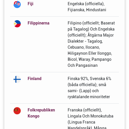
Fiji
Engelska (officiella),
Fijianska, Hindustani
Filippinerna
Filipino (officiellt; Baserat
på Tagalog) Och Engelska
(officiellt); Åtgärna Major
Dialekter - Tagalog,
Cebuano, Ilocano,
Hiligaynon Eller Ilonggo,
Bicol, Waray, Pampango
Och Pangasinan
Finland
Finska 92%, Svenska 6%
(båda officiella); små
sami- (Lapp) och
rysktalande minoriteter
Folkrepubliken
Franska (officiellt),
Kongo
Lingala Och Monokutuba
(Lingua Franca
Handelspråk), Många