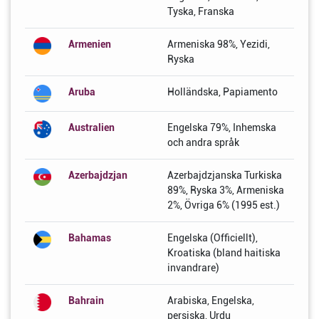
Tyska, Franska
Armenien
Armeniska 98%, Yezidi,
Ryska
Aruba
Holländska, Papiamento
Australien
Engelska 79%, Inhemska
och andra språk
Azerbajdzjan
Azerbajdzjanska Turkiska
89%, Ryska 3%, Armeniska
2%, Övriga 6% (1995 est.)
Bahamas
Engelska (Officiellt),
Kroatiska (bland haitiska
invandrare)
Bahrain
Arabiska, Engelska,
persiska, Urdu