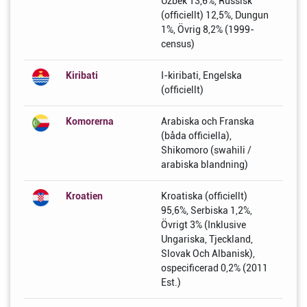
Uzbek 13,6%, Russisk
(officiellt) 12,5%, Dungun
1%, Övrig 8,2% (1999-
census)
Kiribati
I-kiribati, Engelska
(officiellt)
Komorerna
Arabiska och Franska
(båda officiella),
Shikomoro (swahili /
arabiska blandning)
Kroatien
Kroatiska (officiellt)
95,6%, Serbiska 1,2%,
Övrigt 3% (Inklusive
Ungariska, Tjeckland,
Slovak Och Albanisk),
ospecificerad 0,2% (2011
Est.)