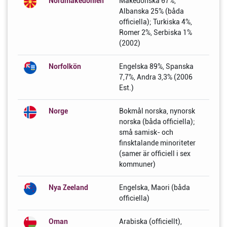
Nordmakedonien
Makedonska 67%,
Albanska 25% (båda
officiella); Turkiska 4%,
Romer 2%, Serbiska 1%
(2002)
Norfolkön
Engelska 89%, Spanska
7,7%, Andra 3,3% (2006
Est.)
Norge
Bokmål norska, nynorsk
norska (båda officiella);
små samisk- och
finsktalande minoriteter
(samer är officiell i sex
kommuner)
Nya Zeeland
Engelska, Maori (båda
officiella)
Oman
Arabiska (officiellt),