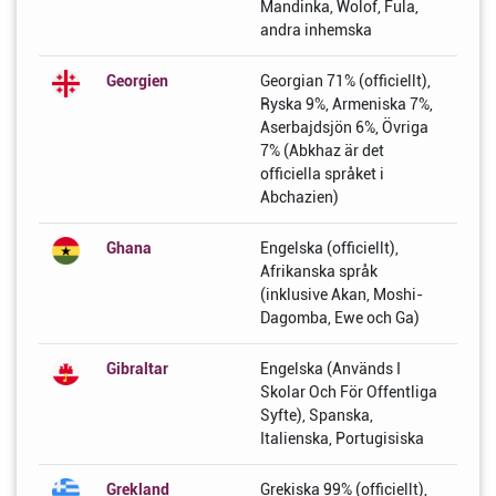
Mandinka, Wolof, Fula,
andra inhemska
Georgien
Georgian 71% (officiellt),
Ryska 9%, Armeniska 7%,
Aserbajdsjön 6%, Övriga
7% (Abkhaz är det
officiella språket i
Abchazien)
Ghana
Engelska (officiellt),
Afrikanska språk
(inklusive Akan, Moshi-
Dagomba, Ewe och Ga)
Gibraltar
Engelska (Används I
Skolar Och För Offentliga
Syfte), Spanska,
Italienska, Portugisiska
Grekland
Grekiska 99% (officiellt),