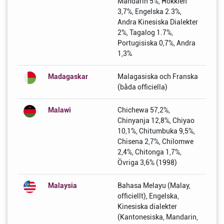
Mandarin 5%, Hokkien
3,7%, Engelska 2.3%,
Andra Kinesiska Dialekter
2%, Tagalog 1.7%,
Portugisiska 0,7%, Andra
1,3%
Madagaskar
Malagasiska och Franska
(båda officiella)
Malawi
Chichewa 57,2%,
Chinyanja 12,8%, Chiyao
10,1%, Chitumbuka 9,5%,
Chisena 2,7%, Chilomwe
2,4%, Chitonga 1,7%,
Övriga 3,6% (1998)
Malaysia
Bahasa Melayu (Malay,
officiellt), Engelska,
Kinesiska dialekter
(Kantonesiska, Mandarin,