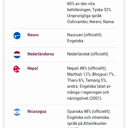
60% av den vita
befolkningen, Tyska 32%
Ursprungliga språk:
Oshivambo, Herero, Nama
Nauru
Nauruan (officiellt),
Engelska
Nederländerna
Nederländsk (officiellt)
Nepal
Nepali 48% (officiellt),
Maithali 12%, Bhojpuri 7%,
Tharu 6%, Tamang 5%,
andra. Engelska talat av
många i regeringen och
näringslivet (2001)
Nicaragua
Spanska 98% (officiellt);
Engelska och inhemska
språk på Atlantkusten