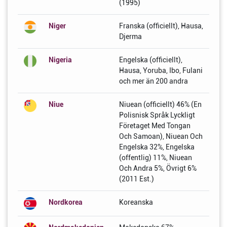
(1995)
Niger
Franska (officiellt), Hausa,
Djerma
Nigeria
Engelska (officiellt),
Hausa, Yoruba, Ibo, Fulani
och mer än 200 andra
Niue
Niuean (officiellt) 46% (En
Polisnisk Språk Lyckligt
Företaget Med Tongan
Och Samoan), Niuean Och
Engelska 32%, Engelska
(offentlig) 11%, Niuean
Och Andra 5%, Övrigt 6%
(2011 Est.)
Nordkorea
Koreanska