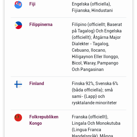
Fiji
Engelska (officiella),
Fijianska, Hindustani
Filippinerna
Filipino (officiellt; Baserat
på Tagalog) Och Engelska
(officiellt); Åtgärna Major
Dialekter - Tagalog,
Cebuano, Ilocano,
Hiligaynon Eller Ilonggo,
Bicol, Waray, Pampango
Och Pangasinan
Finland
Finska 92%, Svenska 6%
(båda officiella); små
sami- (Lapp) och
rysktalande minoriteter
Folkrepubliken
Franska (officiellt),
Kongo
Lingala Och Monokutuba
(Lingua Franca
Handelspråk), Många