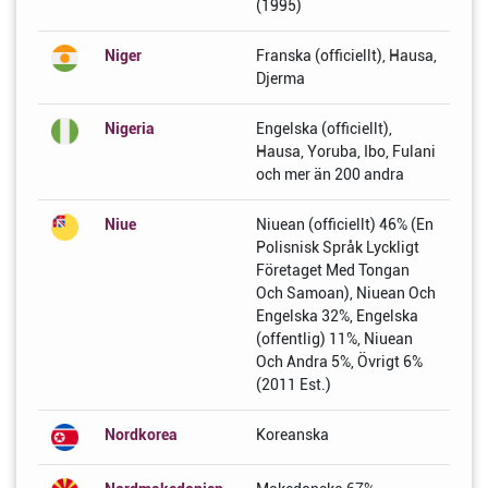
(1995)
Niger
Franska (officiellt), Hausa,
Djerma
Nigeria
Engelska (officiellt),
Hausa, Yoruba, Ibo, Fulani
och mer än 200 andra
Niue
Niuean (officiellt) 46% (En
Polisnisk Språk Lyckligt
Företaget Med Tongan
Och Samoan), Niuean Och
Engelska 32%, Engelska
(offentlig) 11%, Niuean
Och Andra 5%, Övrigt 6%
(2011 Est.)
Nordkorea
Koreanska