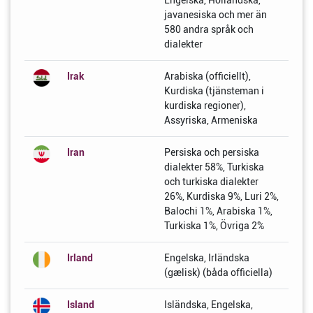
Engelska, Holländska,
javanesiska och mer än
580 andra språk och
dialekter
Irak
Arabiska (officiellt),
Kurdiska (tjänsteman i
kurdiska regioner),
Assyriska, Armeniska
Iran
Persiska och persiska
dialekter 58%, Turkiska
och turkiska dialekter
26%, Kurdiska 9%, Luri 2%,
Balochi 1%, Arabiska 1%,
Turkiska 1%, Övriga 2%
Irland
Engelska, Irländska
(gælisk) (båda officiella)
Island
Isländska, Engelska,