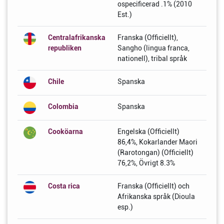
ospecificerad .1% (2010
Est.)
Centralafrikanska
Franska (Officiellt),
republiken
Sangho (lingua franca,
nationell), tribal språk
Chile
Spanska
Colombia
Spanska
Cooköarna
Engelska (Officiellt)
86,4%, Kokarlander Maori
(Rarotongan) (Officiellt)
76,2%, Övrigt 8.3%
Costa rica
Franska (Officiellt) och
Afrikanska språk (Dioula
esp.)