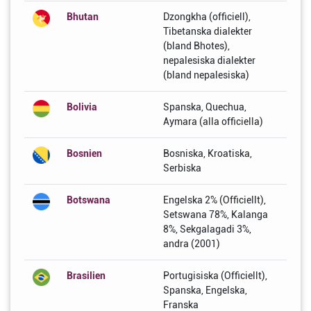
Bhutan
Dzongkha (officiell),
Tibetanska dialekter
(bland Bhotes),
nepalesiska dialekter
(bland nepalesiska)
Bolivia
Spanska, Quechua,
Aymara (alla officiella)
Bosnien
Bosniska, Kroatiska,
Serbiska
Botswana
Engelska 2% (Officiellt),
Setswana 78%, Kalanga
8%, Sekgalagadi 3%,
andra (2001)
Brasilien
Portugisiska (Officiellt),
Spanska, Engelska,
Franska