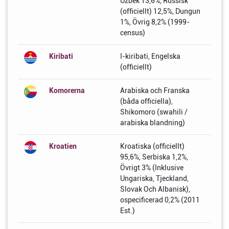
Uzbek 13,6%, Russisk
(officiellt) 12,5%, Dungun
1%, Övrig 8,2% (1999-
census)
Kiribati
I-kiribati, Engelska
(officiellt)
Komorerna
Arabiska och Franska
(båda officiella),
Shikomoro (swahili /
arabiska blandning)
Kroatien
Kroatiska (officiellt)
95,6%, Serbiska 1,2%,
Övrigt 3% (Inklusive
Ungariska, Tjeckland,
Slovak Och Albanisk),
ospecificerad 0,2% (2011
Est.)