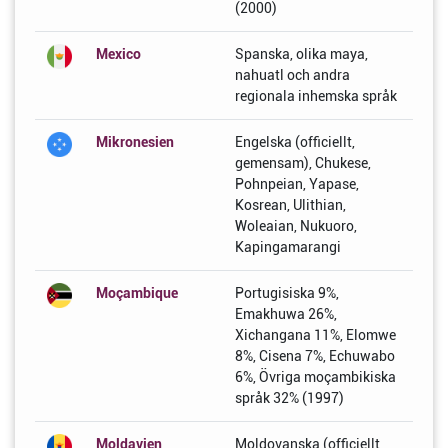
(2000)
Mexico
Spanska, olika maya,
nahuatl och andra
regionala inhemska språk
Mikronesien
Engelska (officiellt,
gemensam), Chukese,
Pohnpeian, Yapase,
Kosrean, Ulithian,
Woleaian, Nukuoro,
Kapingamarangi
Moçambique
Portugisiska 9%,
Emakhuwa 26%,
Xichangana 11%, Elomwe
8%, Cisena 7%, Echuwabo
6%, Övriga moçambikiska
språk 32% (1997)
Moldavien
Moldovanska (officiellt,