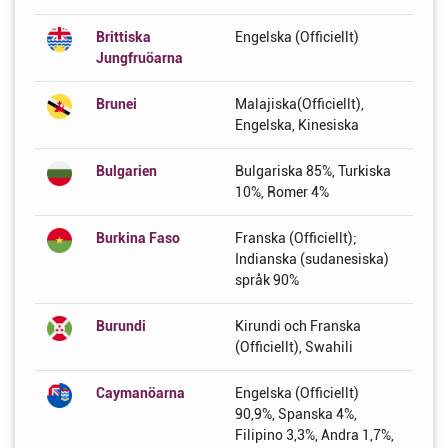
Brittiska
Engelska (Officiellt)
Jungfruöarna
Brunei
Malajiska(Officiellt),
Engelska, Kinesiska
Bulgarien
Bulgariska 85%, Turkiska
10%, Romer 4%
Burkina Faso
Franska (Officiellt);
Indianska (sudanesiska)
språk 90%
Burundi
Kirundi och Franska
(Officiellt), Swahili
Caymanöarna
Engelska (Officiellt)
90,9%, Spanska 4%,
Filipino 3,3%, Andra 1,7%,