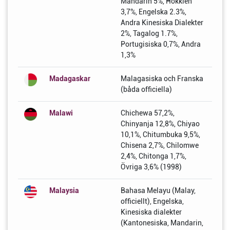
Mandarin 5%, Hokkien
3,7%, Engelska 2.3%,
Andra Kinesiska Dialekter
2%, Tagalog 1.7%,
Portugisiska 0,7%, Andra
1,3%
Madagaskar
Malagasiska och Franska
(båda officiella)
Malawi
Chichewa 57,2%,
Chinyanja 12,8%, Chiyao
10,1%, Chitumbuka 9,5%,
Chisena 2,7%, Chilomwe
2,4%, Chitonga 1,7%,
Övriga 3,6% (1998)
Malaysia
Bahasa Melayu (Malay,
officiellt), Engelska,
Kinesiska dialekter
(Kantonesiska, Mandarin,