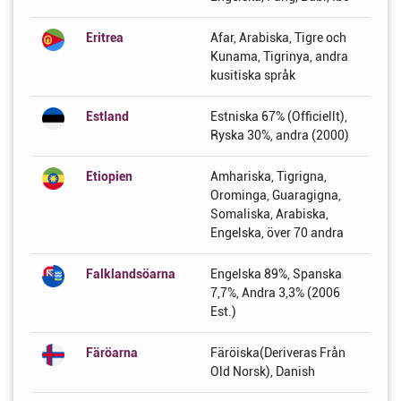
Eritrea
Afar, Arabiska, Tigre och
Kunama, Tigrinya, andra
kusitiska språk
Estland
Estniska 67% (Officiellt),
Ryska 30%, andra (2000)
Etiopien
Amhariska, Tigrigna,
Orominga, Guaragigna,
Somaliska, Arabiska,
Engelska, över 70 andra
Falklandsöarna
Engelska 89%, Spanska
7,7%, Andra 3,3% (2006
Est.)
Färöarna
Färöiska(Deriveras Från
Old Norsk), Danish