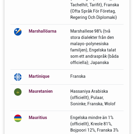
Tachelhit, Tarifit), Franska
(Ofta Språk För Företag,
Regering Och Diplomaki)
Marshallöarna
Marshallese 98% (två
stora dialekter från den
malayo-polynesiska
familjen), Engelska talat
som ett andraspråk (båda
officiella); Japanska
Martinique
Franska
Mauretanien
Hassaniya Arabiska
(officiellt), Pulaar,
Soninke, Franska, Wolof
Mauritius
Engelska mindre än 1%
(officiellt), Kreole 81%,
Bojpoori 12%, Franska 3%