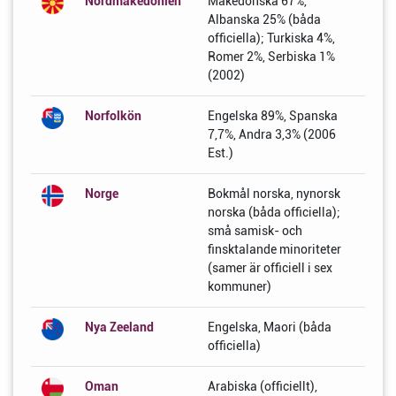
Nordmakedonien
Makedonska 67%,
Albanska 25% (båda
officiella); Turkiska 4%,
Romer 2%, Serbiska 1%
(2002)
Norfolkön
Engelska 89%, Spanska
7,7%, Andra 3,3% (2006
Est.)
Norge
Bokmål norska, nynorsk
norska (båda officiella);
små samisk- och
finsktalande minoriteter
(samer är officiell i sex
kommuner)
Nya Zeeland
Engelska, Maori (båda
officiella)
Oman
Arabiska (officiellt),