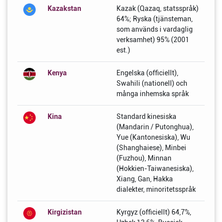
Kazakstan
Kazak (Qazaq, statsspråk)
64%; Ryska (tjänsteman,
som används i vardaglig
verksamhet) 95% (2001
est.)
Kenya
Engelska (officiellt),
Swahili (nationell) och
många inhemska språk
Kina
Standard kinesiska
(Mandarin / Putonghua),
Yue (Kantonesiska), Wu
(Shanghaiese), Minbei
(Fuzhou), Minnan
(Hokkien-Taiwanesiska),
Xiang, Gan, Hakka
dialekter, minoritetsspråk
Kirgizistan
Kyrgyz (officiellt) 64,7%,