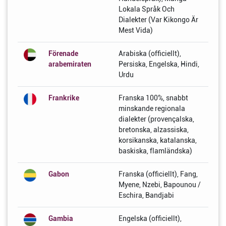
Lokala Språk Och
Dialekter (Var Kikongo Är
Mest Vida)
Förenade
Arabiska (officiellt),
arabemiraten
Persiska, Engelska, Hindi,
Urdu
Frankrike
Franska 100%, snabbt
minskande regionala
dialekter (provençalska,
bretonska, alzassiska,
korsikanska, katalanska,
baskiska, flamländska)
Gabon
Franska (officiellt), Fang,
Myene, Nzebi, Bapounou /
Eschira, Bandjabi
Gambia
Engelska (officiellt),