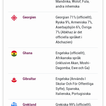
Mandinka, Wolof, Fula,
andra inhemska
Georgien
Georgian 71% (officiellt),
Ryska 9%, Armeniska 7%,
Aserbajdsjön 6%, Övriga
7% (Abkhaz är det
officiella språket i
Abchazien)
Ghana
Engelska (officiellt),
Afrikanska språk
(inklusive Akan, Moshi-
Dagomba, Ewe och Ga)
Gibraltar
Engelska (Används I
Skolar Och För Offentliga
Syfte), Spanska,
Italienska, Portugisiska
Grekland
Grekiska 99% (officiellt),