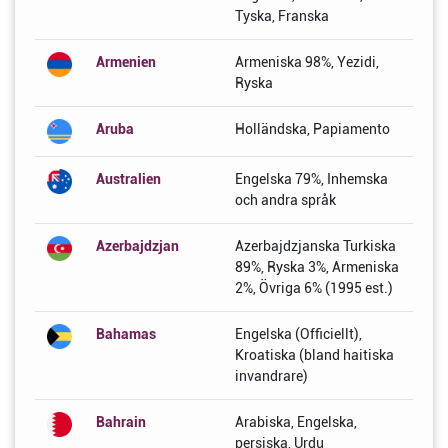
Tyska, Franska
Armenien
Armeniska 98%, Yezidi,
Ryska
Aruba
Holländska, Papiamento
Australien
Engelska 79%, Inhemska
och andra språk
Azerbajdzjan
Azerbajdzjanska Turkiska
89%, Ryska 3%, Armeniska
2%, Övriga 6% (1995 est.)
Bahamas
Engelska (Officiellt),
Kroatiska (bland haitiska
invandrare)
Bahrain
Arabiska, Engelska,
persiska, Urdu