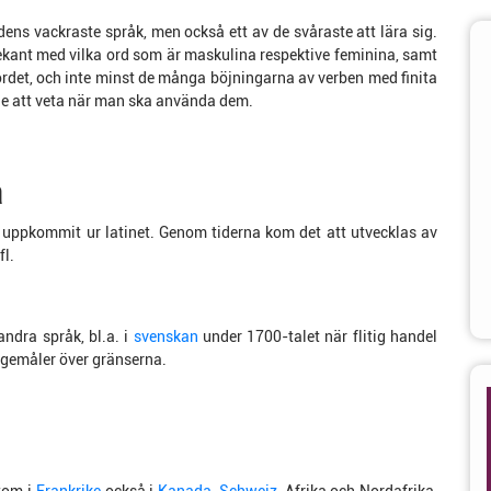
ens vackraste språk, men också ett av de svåraste att lära sig.
ekant med vilka ord som är maskulina respektive feminina, samt
i ordet, och inte minst de många böjningarna av verben med finita
ade att veta när man ska använda dem.
a
uppkommit ur latinet. Genom tiderna kom det att utvecklas av
fl.
 andra språk, bl.a. i
svenskan
under 1700-talet när flitig handel
 gemåler över gränserna.