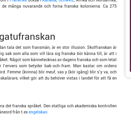
tom i
Frankrike
också i
Kanada
,
Schweiz
, Afrika och Nordafrika,
v de många nuvarande och forna franska kolonierna. Ca 275
 gatufranskan
dan tala det som fransmän, är en stor illusion. Skolfranskan är
g sak som alla som vill lära sig franska bör känna till, är att i
råket. Något som kännetecknas av dagens franska och som letat
er l’envers som betyder bak-och-fram. Man kastar om ordens
d. Femme (kvinna) blir meuf, vas y (kör igång) blir s’y va, och
alärare, vilket gör att du behöver vistas i landet för att få en
era det franska språket. Den statliga och akademiska kontrollen
låneord från t.ex
engelskan
.