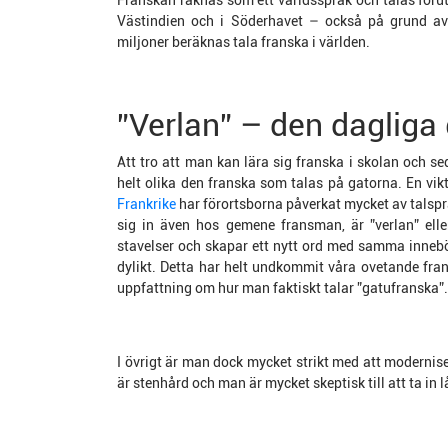
Franskan räknas som ett världsspråk och talas föru
Västindien och i Söderhavet – också på grund a
miljoner beräknas tala franska i världen.
”Verlan” – den dagliga
Att tro att man kan lära sig franska i skolan och se
helt olika den franska som talas på gatorna. En vikti
Frankrike
har förortsborna påverkat mycket av talsp
sig in även hos gemene fransman, är ”verlan” ell
stavelser och skapar ett nytt ord med samma innebör
dylikt. Detta har helt undkommit våra ovetande fransk
uppfattning om hur man faktiskt talar ”gatufranska”.
I övrigt är man dock mycket strikt med att modernis
är stenhård och man är mycket skeptisk till att ta in 