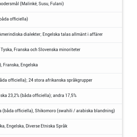
 modersmål (Malinké, Susu, Fulani)
åda officiella)
 Amerindiska dialekter; Engelska talas allmänt i affärer
a) Tyska, Franska och Slovenska minoriteter
), Franska, Engelska
åda officiella); 24 stora afrikanska språkgrupper
ska 23,2% (båda officiella); andra 17,5%
 (båda officiella), Shikomoro (swahili / arabiska blandning)
nska, Engelska, Diverse Etniska Språk