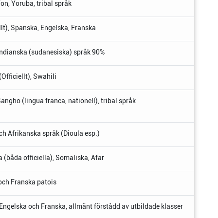
Fon, Yoruba, tribal språk
llt), Spanska, Engelska, Franska
; Indianska (sudanesiska) språk 90%
Officiellt), Swahili
Sangho (lingua franca, nationell), tribal språk
och Afrikanska språk (Dioula esp.)
 (båda officiella), Somaliska, Afar
 och Franska patois
, Engelska och Franska, allmänt förstådd av utbildade klasser