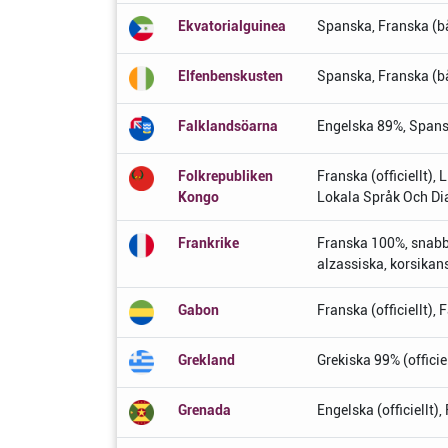
Ekvatorialguinea
Spanska, Franska (båd
Elfenbenskusten
Spanska, Franska (båd
Falklandsöarna
Engelska 89%, Spansk
Folkrepubliken
Franska (officiellt
Kongo
Lokala Språk Och Dia
Frankrike
Franska 100%, snabbt
alzassiska, korsikan
Gabon
Franska (officiellt),
Grekland
Grekiska 99% (officie
Grenada
Engelska (officiellt)