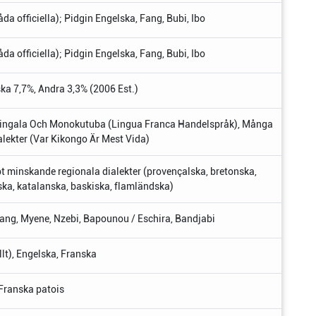
a officiella); Pidgin Engelska, Fang, Bubi, Ibo
a officiella); Pidgin Engelska, Fang, Bubi, Ibo
a 7,7%, Andra 3,3% (2006 Est.)
), Lingala Och Monokutuba (Lingua Franca Handelspråk), Många
lekter (Var Kikongo Är Mest Vida)
 minskande regionala dialekter (provençalska, bretonska,
ska, katalanska, baskiska, flamländska)
 Fang, Myene, Nzebi, Bapounou / Eschira, Bandjabi
llt), Engelska, Franska
, Franska patois