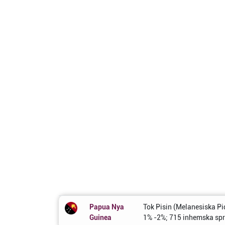
Papua Nya
Tok Pisin (Melanesiska Pi
Guinea
1% -2%; 715 inhemska sp