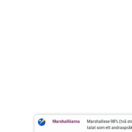
Marshallöarna
Marshallese 98% (två st
talat som ett andraspråk