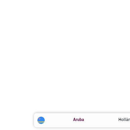
Aruba
Hollä