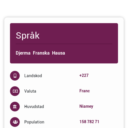
Språk
Djerma
Franska
Hausa
+227
Landskod
Franc
Valuta
Niamey
Huvudstad
158 782 71
Population