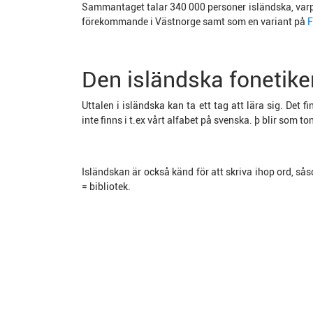
Sammantaget talar 340 000 personer isländska, varp
förekommande i Västnorge samt som en variant på
F
Den isländska fonetike
Uttalen i isländska kan ta ett tag att lära sig. Det
inte finns i t.ex vårt alfabet på svenska. þ blir som to
Isländskan är också känd för att skriva ihop ord, sås
= bibliotek.