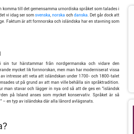
an komma till det gemensamma urnordiska språket som talades i
det vi idag ser som
svenska
,
norska
och
danska
. Det går dock att
orge. Faktum är att fornnorska och isländska har en stavning som
a
m i sin tur härstammar från nordgermanska och vidare den
rande mycket lik fornnorskan, men man har moderniserat vissa
av intresse att veta att isländskan under 1700- och 1800-talet
ensades ut på grund av att man ville behålla sin språktradition.
ur man stavar och lägger in nya ord så att de ges en ”isländsk
kvården på Island anses som mycket konservativ. Språket är så
a” – en typ av isländska där alla lånord avlägsnats.
a?