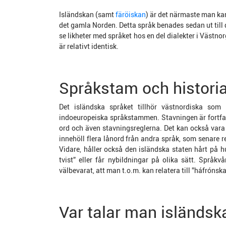
Isländskan (samt
färöiskan
) är det närmaste man k
det gamla Norden. Detta språk benades sedan ut till 
se likheter med språket hos en del dialekter i Västn
är relativt identisk.
Språkstam och histori
Det isländska språket tillhör västnordiska so
indoeuropeiska språkstammen. Stavningen är fortfa
ord och även stavningsreglerna. Det kan också vara 
innehöll flera lånord från andra språk, som senare r
Vidare, håller också den isländska staten hårt på h
tvist” eller får nybildningar på olika sätt. Språ
välbevarat, att man t.o.m. kan relatera till ”háfrónsk
Var talar man isländsk