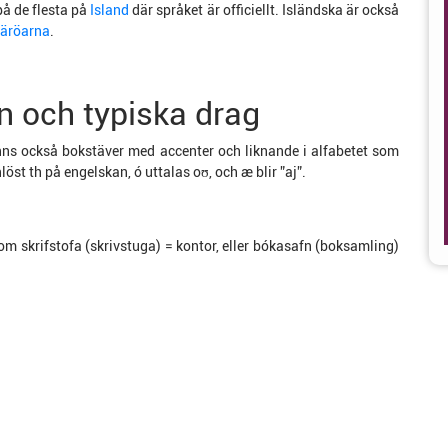
å de flesta på
Island
där språket är officiellt. Isländska är också
äröarna
.
n och typiska drag
 finns också bokstäver med accenter och liknande i alfabetet som
nlöst th på engelskan, ó uttalas oʊ, och æ blir ”aj”.
om skrifstofa (skrivstuga) = kontor, eller bókasafn (boksamling)