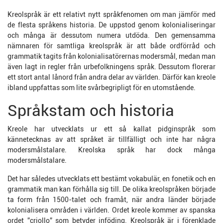
Kreolspråk är ett relativt nytt språkfenomen om man jämför med
de flesta språkens historia. De uppstod genom kolonialiseringar
och många är dessutom numera utdöda. Den gemensamma
nämnaren för samtliga kreolspråk är att både ordförråd och
grammatik tagits från kolonialisatörernas modersmål, medan man
även lagt in regler från urbefolkningens språk. Dessutom florerar
ett stort antal lånord från andra delar av världen. Därför kan kreole
ibland uppfattas som lite svårbegripligt för en utomstående.
Språkstam och historia
Kreole har utvecklats ur ett så kallat pidginspråk som
kännetecknas av att språket är tillfälligt och inte har några
modersmålstalare. Kreolska språk har dock många
modersmålstalare.
Det har således utvecklats ett bestämt vokabulär, en fonetik och en
grammatik man kan förhålla sig till. De olika kreolspråken började
ta form från 1500-talet och framåt, när andra länder började
kolonialisera områden i världen. Ordet kreole kommer av spanska
ordet ”criollo” som betyder inföding. Kreolspråk är i förenklade