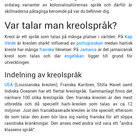
ordalag varianter av kolonialisatörernas språk och därför är
skillnaderna påtagliga beroende på var du befinner dig.
Var talar man kreolspråk?
Kreol är ett språk som talas på många platser i världen. På
Kap
Verde
är kreolen starkt influerad av
portugisiskan
medan haitisk
kreole har många
franska
liknelser. På
Jamaica
är det jamaicansk
kreol som talas och där
engelskan
ligger till grund för
utvecklingen.
Indelning av kreolspråk
USA
(Louisianska kreolen), Franska Karibien, Stilla Havet samt
Indiska Oceanen har ett flertal kreolspråk. Sammanlagt finns det
närmare 100 olika kreolspråk. Den franska kreolen är den mest
utbredda och då speciellt haiti-kreolen som talas av ca 12
miljoner. Just den franskbaserade kreolen är lite speciell, eftersom
de som talar den även bör lära sig vanlig franska för att slippa
rasistiska kränkningar. Den anses med andra ord vara ett ”andra
klassens språk”.